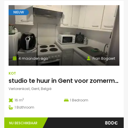
NIEUW
4 maanden ago
Fran Bogaert
KOT
studio te huur in Gent voor zomermaanden
Verlorenkost, Gent, België
2
16 m
1
Bedroom
1
Bathroom
800€
NU BESCHIKBAAR