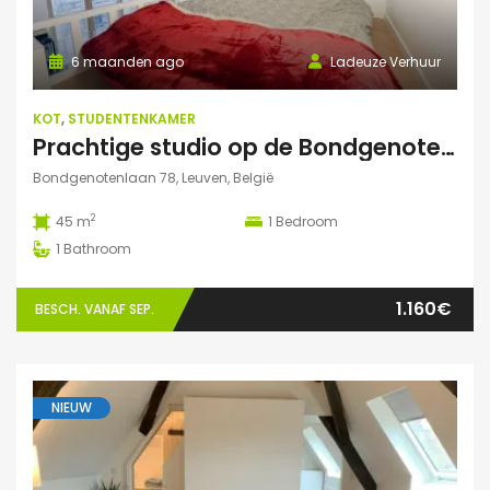
6 maanden ago
Ladeuze Verhuur
KOT
,
STUDENTENKAMER
Prachtige studio op de Bondgenotenlaan
Bondgenotenlaan 78, Leuven, België
2
45 m
1
Bedroom
1
Bathroom
1.160€
BESCH. VANAF SEP.
NIEUW