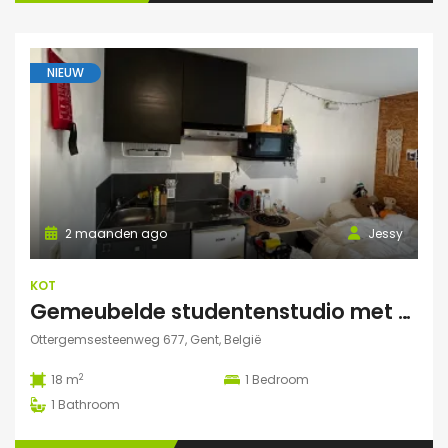
NIEUW
2 maanden ago
Jessy
KOT
Gemeubelde studentenstudio met privéparking op toplocatie nabij UZ Gent en UGent
Ottergemsesteenweg 677, Gent, België
2
18 m
1
Bedroom
1
Bathroom