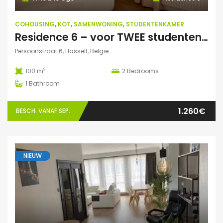
COHOUSING
,
KOT
,
SAMENWONING
,
STUDENTENKAMER
Residence 6 – voor TWEE studenten: Exclusieve studentenduplex
Persoonstraat 6, Hasselt, België
2
100 m
2
Bedrooms
1
Bathroom
1.260€
BESCH. VANAF SEP.
NIEUW