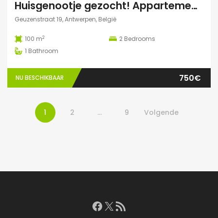
Huisgenootje gezocht! Appartement aan het Marnixplein, Antwerpen Zuid
Geuzenstraat 19, Antwerpen, België
2
100 m
2
Bedrooms
1
Bathroom
750€
NU BESCHIKBAAR
1
2
…
9
Volgende
Facebook
X
RSS feed