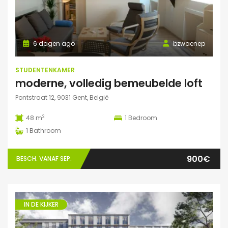
6 dagen ago
bzwaenep
STUDENTENKAMER
moderne, volledig bemeubelde loft
Pontstraat 12, 9031 Gent, België
2
48 m
1
Bedroom
1
Bathroom
900€
BESCH. VANAF SEP.
IN DE KIJKER