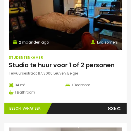
2 maanden ago
Eva somers
STUDENTENKAMER
Studio te huur voor 1 of 2 personen
Tervuursestraat 117, 3000 Leuven, België
2
34 m
1
Bedroom
1
Bathroom
835€
BESCH. VANAF SEP.