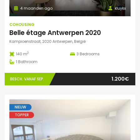
4 maanden ago
kluykx
COHOUSING
Belle étage Antwerpen 2020
Kampioenstraat, 2020 Antwerpen, België
2
140 m
3
Bedrooms
1
Bathroom
1.200€
BESCH. VANAF SEP.
NIEUW
TOPPER