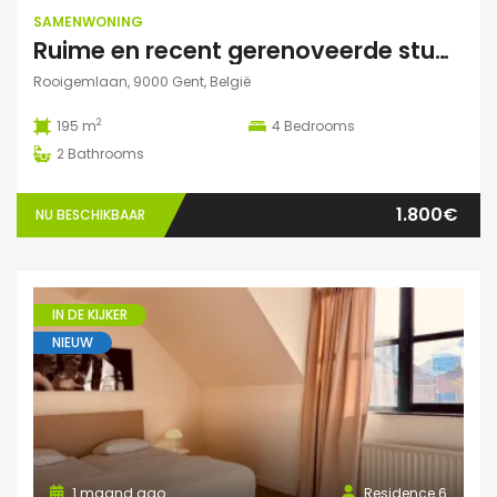
SAMENWONING
Ruime en recent gerenoveerde studentenwoning op toplocatie in Gent
Rooigemlaan, 9000 Gent, België
2
195 m
4
Bedrooms
2
Bathrooms
1.800€
NU BESCHIKBAAR
IN DE KIJKER
NIEUW
1 maand ago
Residence 6