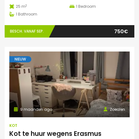
2
25 m
1
Bedroom
1
Bathroom
750€
BESCH. VANAF SEP.
NIEUW
9 maanden ago
Zoealen
KOT
Kot te huur wegens Erasmus