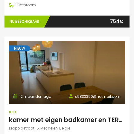
1
Bathroom
754€
NU BESCHIKBAAR
NIEUW
12 maanden ago
s9833390@hotmail.com
KOT
kamer met eigen badkamer en TERRAS
Leopoldstraat 15, Mechelen, België