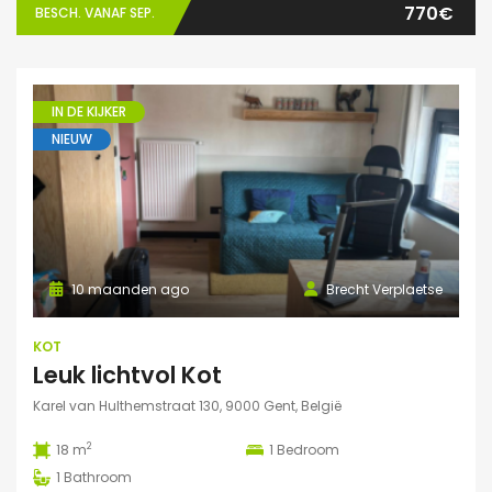
770€
BESCH. VANAF SEP.
IN DE KIJKER
NIEUW
10 maanden ago
Brecht Verplaetse
KOT
Leuk lichtvol Kot
Karel van Hulthemstraat 130, 9000 Gent, België
2
18 m
1
Bedroom
1
Bathroom