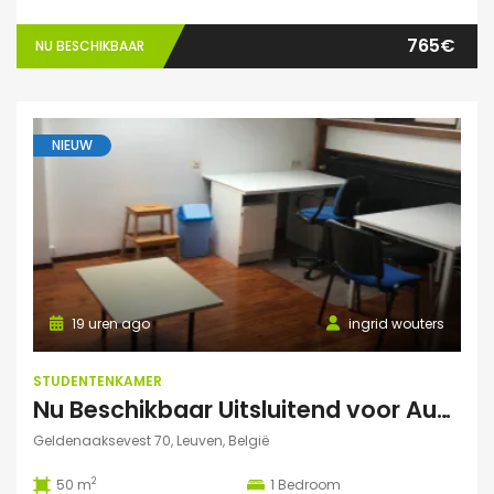
765€
NU BESCHIKBAAR
NIEUW
19 uren ago
ingrid wouters
STUDENTENKAMER
Nu Beschikbaar Uitsluitend voor Augustus 2026 in Leuven Studio
Geldenaaksevest 70, Leuven, België
2
50 m
1
Bedroom