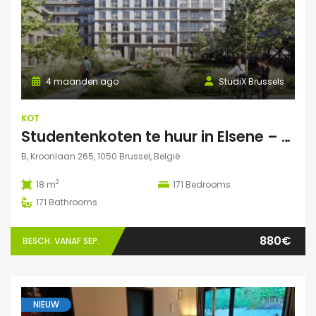
4 maanden ago
StudiX Brussels
KOT
Studentenkoten te huur in Elsene – Residentie StudiX
B, Kroonlaan 265, 1050 Brussel, België
2
18 m
171
Bedrooms
171
Bathrooms
880€
BESCH. VANAF SEP.
NIEUW