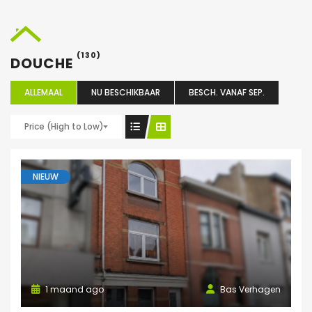
(130)
DOUCHE
ALLEMAAL
NU BESCHIKBAAR
BESCH. VANAF SEP.
Price (High to Low)
NIEUW
1 maand ago
Bas Verhagen