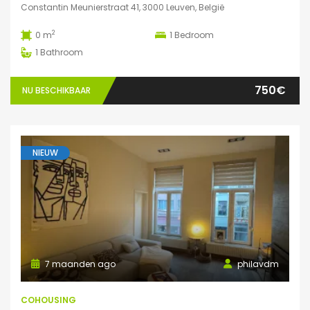
Constantin Meunierstraat 41, 3000 Leuven, België
2
0 m
1
Bedroom
1
Bathroom
750€
NU BESCHIKBAAR
NIEUW
7 maanden ago
philavdm
COHOUSING