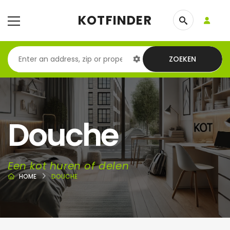
KOTFINDER
ZOEKEN
Douche
Een kot huren of delen
HOME
DOUCHE