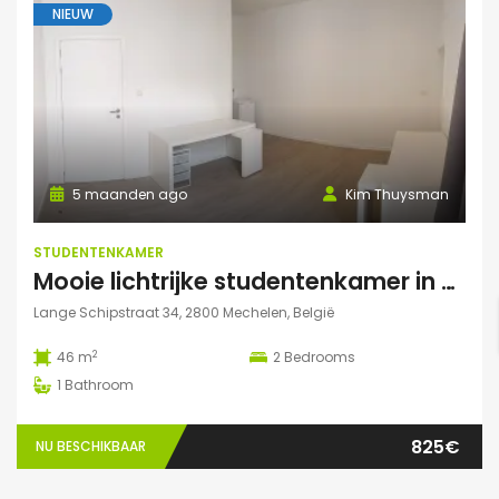
NIEUW
5 maanden ago
Kim Thuysman
STUDENTENKAMER
Mooie lichtrijke studentenkamer in hartje Mechelen! (46m2, 2 pers mogelijk)
Lange Schipstraat 34, 2800 Mechelen, België
2
46 m
2
Bedrooms
1
Bathroom
825€
NU BESCHIKBAAR