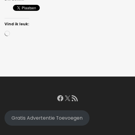
Vind ik leuk:
Bezig
met
laden...
Facebook
X
RSS feed
Gratis Advertentie Toevoegen