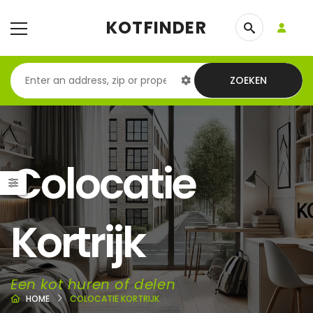
KOTFINDER
ZOEKEN
Colocatie
Kortrijk
Een kot huren of delen
HOME
COLOCATIE KORTRIJK