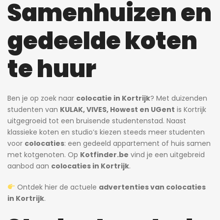
Samenhuizen en
gedeelde koten
te huur
3 dagen 
Ben je op zoek naar
colocatie in Kortrijk
? Met duizenden
dagen ago
Heidi
3 dagen ago
Heidi
dierenarts.
studenten van
KULAK, VIVES, Howest en UGent
is Kortrijk
uitgegroeid tot een bruisende studentenstad. Naast
Prachtige studio met balkon voor 1 student(e)!
Prachtige kamer met eigen sanitair.
klassieke koten en studio’s kiezen steeds meer studenten
595€
530€
voor
colocaties
: een gedeeld appartement of huis samen
Willem Herreynsstraat 42, Mechelen, België
Adegemstraat 42, 2800 Mechelen, België
met kotgenoten. Op
Kotfinder.be
vind je een uitgebreid
aanbod aan
colocaties in Kortrijk
.
Ontdek hier de actuele
advertenties van colocaties
in Kortrijk
.