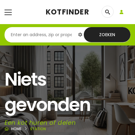
KOTFINDER
ZOEKEN
Niets
gevonden
Een kot huren of delen
HOME
STATION