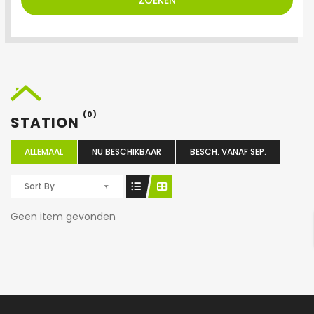
ZOEKEN
(0)
STATION
ALLEMAAL
NU BESCHIKBAAR
BESCH. VANAF SEP.
Sort By
Geen item gevonden