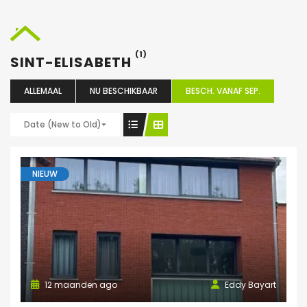
(1)
SINT-ELISABETH
ALLEMAAL
NU BESCHIKBAAR
BESCH. VANAF SEP.
Date (New to Old)
NIEUW
12 maanden ago
Eddy Bayart