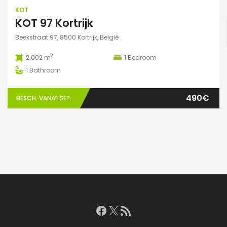
KOT
KOT 97 Kortrijk
Beekstraat 97, 8500 Kortrijk, België
2
2.002 m
1
Bedroom
1
Bathroom
490€
BESCH. VANAF SEP.
Facebook
X
RSS feed