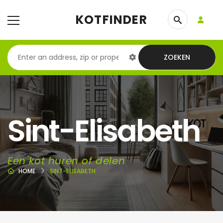
KOTFINDER
ZOEKEN
Sint-Elisabeth
Een kot huren of delen
HOME
SINT-ELISABETH