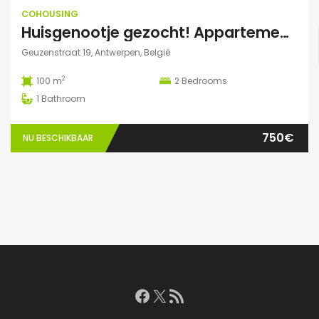
COHOUSING
Huisgenootje gezocht! Appartement aan het Marnixplein, Antwerpen Zuid
Geuzenstraat 19, Antwerpen, België
2
100 m
2
Bedrooms
1
Bathroom
750€
NU BESCHIKBAAR
Facebook
X
RSS feed