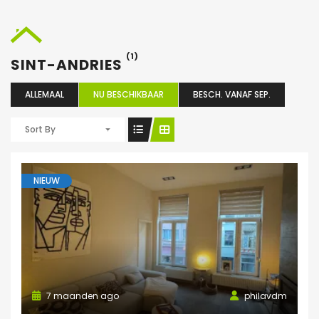
(1)
SINT-ANDRIES
ALLEMAAL
NU BESCHIKBAAR
BESCH. VANAF SEP.
Sort By
NIEUW
7 maanden ago
philavdm