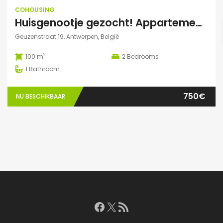
COHOUSING
Huisgenootje gezocht! Appartement aan het Marnixplein, Antwerpen Zuid
Geuzenstraat 19, Antwerpen, België
2
100 m
2
Bedrooms
1
Bathroom
750€
NU BESCHIKBAAR
Facebook
X
RSS feed