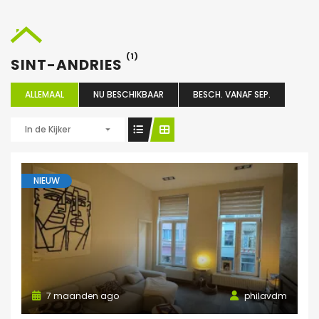
(1)
SINT-ANDRIES
ALLEMAAL
NU BESCHIKBAAR
BESCH. VANAF SEP.
In de Kijker
NIEUW
7 maanden ago
philavdm