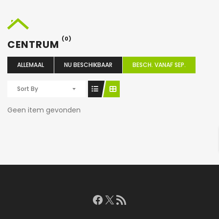
(0)
CENTRUM
ALLEMAAL
NU BESCHIKBAAR
BESCH. VANAF SEP.
Sort By
Geen item gevonden
Facebook
X
RSS feed