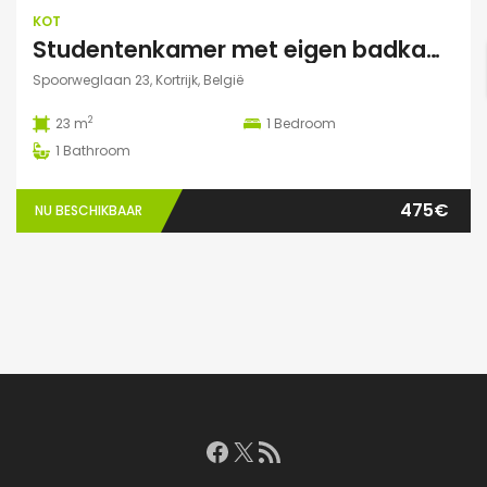
KOT
Studentenkamer met eigen badkamer
Spoorweglaan 23, Kortrijk, België
2
23 m
1
Bedroom
1
Bathroom
475€
NU BESCHIKBAAR
Facebook
X
RSS feed