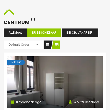
(1)
CENTRUM
ALLEMAAL
NU BESCHIKBAAR
BESCH. VANAF SEP.
Default Order
NIEUW
11 maanden ago
Wouter Desender