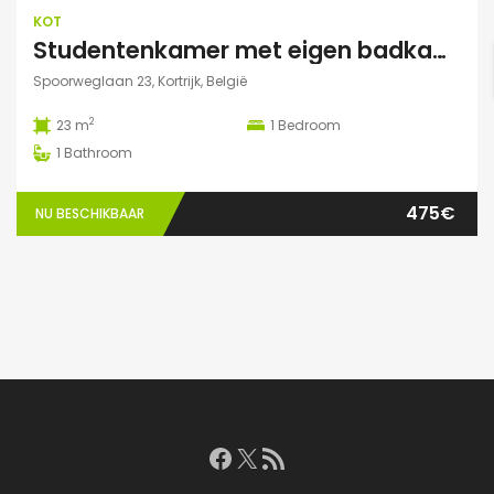
KOT
Studentenkamer met eigen badkamer
Spoorweglaan 23, Kortrijk, België
2
23 m
1
Bedroom
1
Bathroom
475€
NU BESCHIKBAAR
Facebook
X
RSS feed