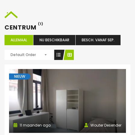
(1)
CENTRUM
ALLEMAAL
NU BESCHIKBAAR
BESCH. VANAF SEP.
Default Order
NIEUW
11 maanden ago
Wouter Desender