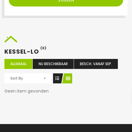
ZOEKEN
(0)
KESSEL-LO
ALLEMAAL
NU BESCHIKBAAR
BESCH. VANAF SEP.
Sort By
Geen item gevonden