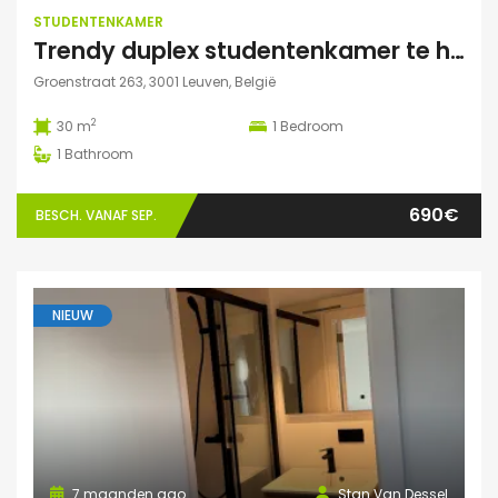
STUDENTENKAMER
Trendy duplex studentenkamer te huur met grote zonnige tuin, grote polyvalente ruimte (chillen, spelletjes…) en fietsenberging
Groenstraat 263, 3001 Leuven, België
2
30 m
1
Bedroom
1
Bathroom
690€
BESCH. VANAF SEP.
NIEUW
7 maanden ago
Stan Van Dessel