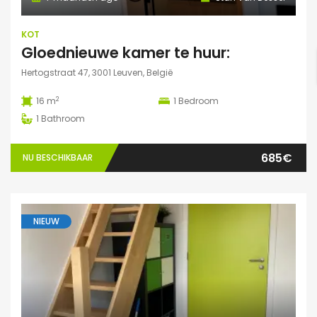
KOT
Gloednieuwe kamer te huur:
Hertogstraat 47, 3001 Leuven, België
2
16 m
1
Bedroom
1
Bathroom
685€
NU BESCHIKBAAR
NIEUW