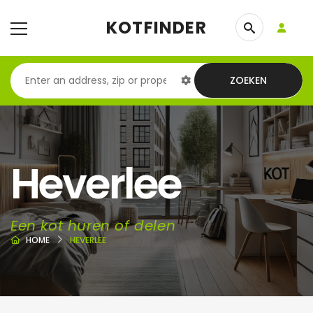
KOTFINDER
ZOEKEN
Heverlee
Een kot huren of delen
HOME
HEVERLEE