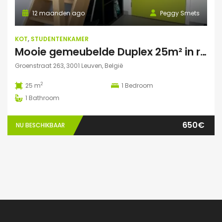
12 maanden ago
Peggy Smets
KOT
,
STUDENTENKAMER
Mooie gemeubelde Duplex 25m² in residentie met tuin
Groenstraat 263, 3001 Leuven, België
2
25 m
1
Bedroom
1
Bathroom
650€
NU BESCHIKBAAR