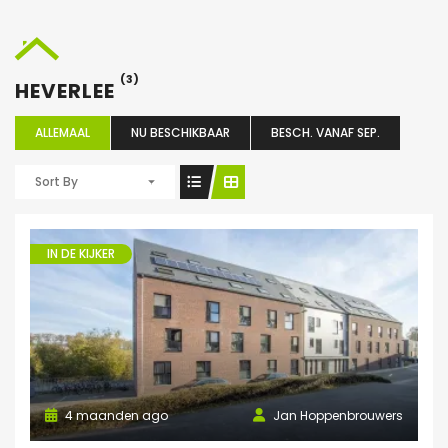
(3)
HEVERLEE
ALLEMAAL
NU BESCHIKBAAR
BESCH. VANAF SEP.
Sort By
IN DE KIJKER
4 maanden ago
Jan Hoppenbrouwers