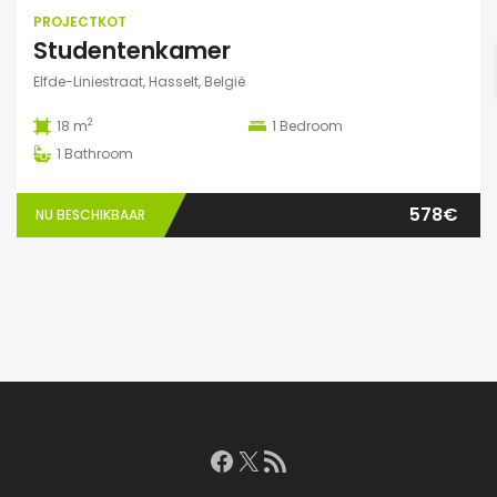
PROJECTKOT
Studentenkamer
Elfde-Liniestraat, Hasselt, België
2
18 m
1
Bedroom
1
Bathroom
578€
NU BESCHIKBAAR
Facebook
X
RSS feed