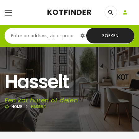
KOTFINDER
ZOEKEN
Hasselt
Een kot huren of delen
HOME
HASSELT