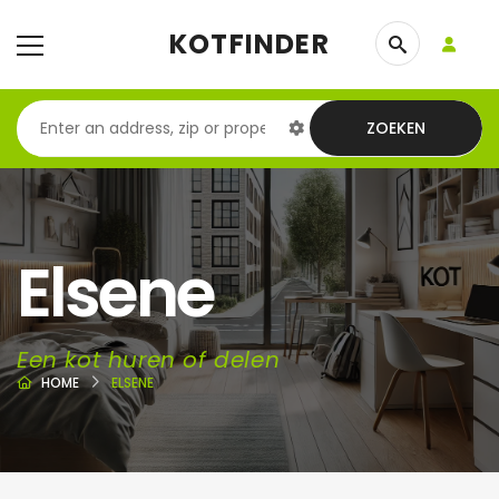
KOTFINDER
ZOEKEN
Elsene
Een kot huren of delen
HOME
ELSENE