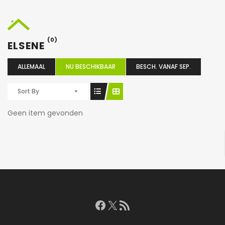
(0)
ELSENE
ALLEMAAL
NU BESCHIKBAAR
BESCH. VANAF SEP.
Sort By
Geen item gevonden
Facebook
X
RSS feed