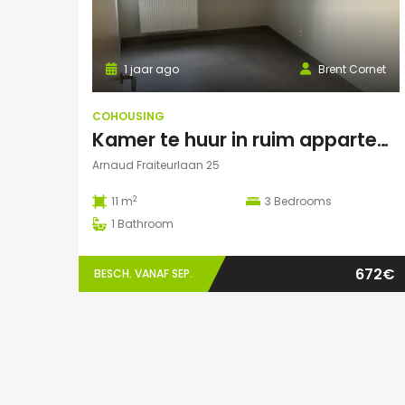
1 jaar ago
Brent Cornet
COHOUSING
Kamer te huur in ruim appartement (Elsene)
Arnaud Fraiteurlaan 25
2
11 m
3
Bedrooms
1
Bathroom
672€
BESCH. VANAF SEP.