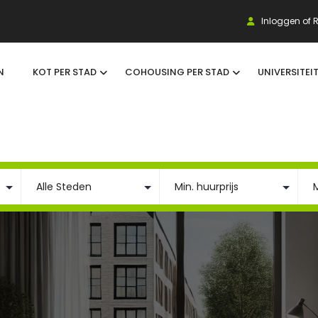
Inloggen of R
N
KOT PER STAD
COHOUSING PER STAD
UNIVERSITEI