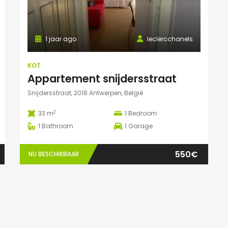
1 jaar ago
leclercchanels
KOT
Appartement snijdersstraat
Snijdersstraat, 2018 Antwerpen, België
2
33 m
1
Bedroom
1
Bathroom
1
Garage
550€
NU BESCHIKBAAR