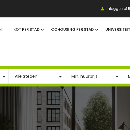
Inloggen of R
N
KOT PER STAD
COHOUSING PER STAD
UNIVERSITEI