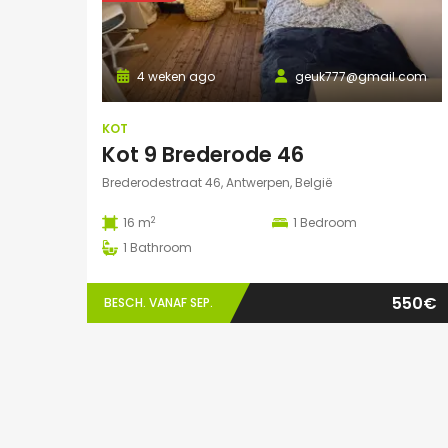
4 weken ago
geuk777@gmail.com
KOT
Kot 9 Brederode 46
Brederodestraat 46, Antwerpen, België
2
16 m
1
Bedroom
1
Bathroom
550€
BESCH. VANAF SEP.