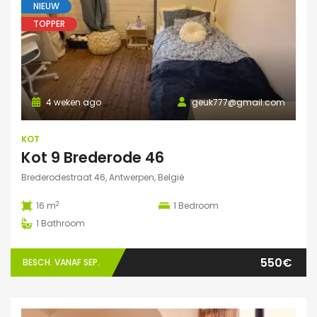
NIEUW
TOPPER
4 weken ago
geuk777@gmail.com
KOT
Kot 9 Brederode 46
Brederodestraat 46, Antwerpen, België
2
16 m
1
Bedroom
1
Bathroom
550€
BESCH. VANAF SEP.