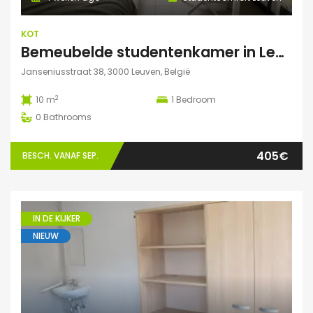
KOT
Bemeubelde studentenkamer in Leuven – Regina Mundi
Janseniusstraat 38, 3000 Leuven, België
2
10 m
1
Bedroom
0
Bathrooms
405€
BESCH. VANAF SEP.
IN DE KIJKER
NIEUW