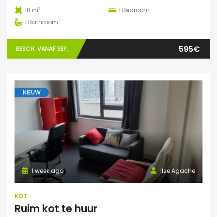
2
18 m
1
Bedroom
1
Bathroom
595€
BESCH. VANAF SEP.
NIEUW
1 week ago
Ilse Agache
KOT
Ruim kot te huur