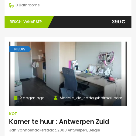
0
Bathrooms
390€
BESCH. VANAF SEP.
NIEUW
2 dagen ago
Marielle_de_ridder@hotmail.com
KOT
Kamer te huur : Antwerpen Zuid
Jan Vanhoenackerstraat, 2000 Antwerpen, België