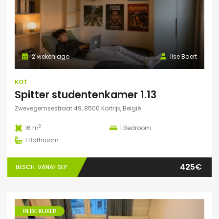
2 weken ago
Ilse Baert
KOT
Spitter studentenkamer 1.13
Zwevegemsestraat 49, 8500 Kortrijk, België
2
16 m
1
Bedroom
1
Bathroom
425€
BESCH. VANAF SEP.
IN DE KIJKER