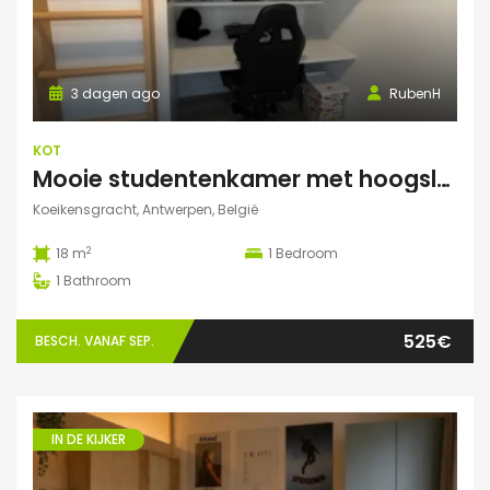
3 dagen ago
RubenH
KOT
Mooie studentenkamer met hoogslaper en grote gemeenschappelijke ruimte/terras in Campus Eilandje
Koeikensgracht, Antwerpen, België
2
18 m
1
Bedroom
1
Bathroom
525€
BESCH. VANAF SEP.
IN DE KIJKER