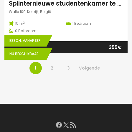
Splinternieuwe studentenkamer te huur in authentiek herenhuis
Walle 100, Kortrijk, België
2
15 m
1
Bedroom
0
Bathrooms
BESCH. VANAF SEP.
355€
NU BESCHIKBAAR
1
2
3
Volgende
Facebook
X
RSS feed