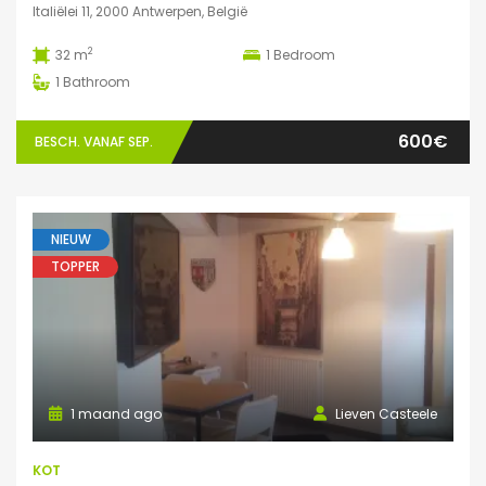
Italiëlei 11, 2000 Antwerpen, België
2
32 m
1
Bedroom
1
Bathroom
600€
BESCH. VANAF SEP.
NIEUW
TOPPER
1 maand ago
Lieven Casteele
KOT