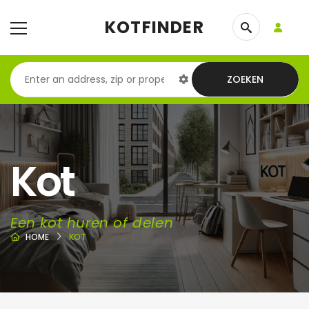
KOTFINDER
ZOEKEN
Kot
Een kot huren of delen
HOME
KOT