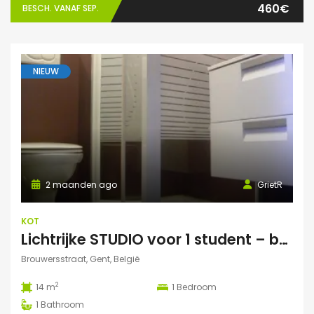
460€
BESCH. VANAF SEP.
NIEUW
2 maanden ago
GrietR
KOT
Lichtrijke STUDIO voor 1 student – buurt Hoogstraat/Poel Gent
Brouwersstraat, Gent, België
2
14 m
1
Bedroom
1
Bathroom