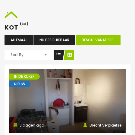
(38)
KOT
ALLEMAAL
NU BESCHIKBAAR
BESCH. VANAF SEP.
Sort By
IN DE KIJKER
NIEUW
3 dagen ago
Brecht Verplaetse