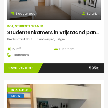
3 dagen ago
karenb
KOT
,
STUDENTENKAMER
Studentenkamers in vrijstaand pand ‘De Drie Snellen’.
Bredastraat 80, 2060 Antwerpen, België
2
27 m
1
Bedroom
1
Bathroom
595€
BESCH. VANAF SEP.
IN DE KIJKER
NIEUW