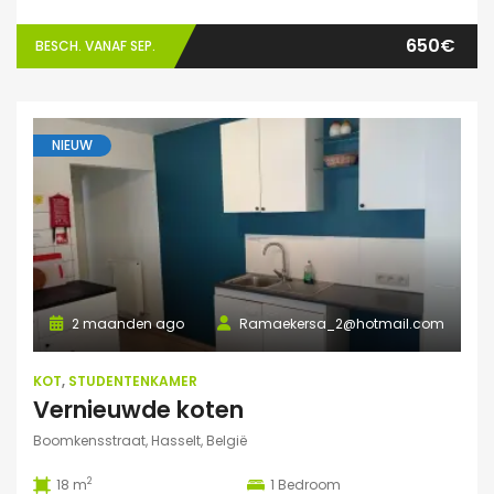
650€
BESCH. VANAF SEP.
NIEUW
2 maanden ago
Ramaekersa_2@hotmail.com
KOT
,
STUDENTENKAMER
Vernieuwde koten
Boomkensstraat, Hasselt, België
2
18 m
1
Bedroom