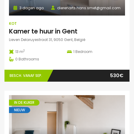
3 dagen ago
dierenarts.hans.smet@gmail.com
KOT
Kamer te huur in Gent
Lieven Delaruyestraat 31, 9050 Gent, België
2
13 m
1
Bedroom
0
Bathrooms
530€
BESCH. VANAF SEP.
IN DE KIJKER
NIEUW