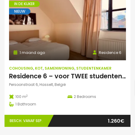
IN DE KIJKER
NIEUW
1 maand ago
Residence 6
COHOUSING
,
KOT
,
SAMENWONING
,
STUDENTENKAMER
Residence 6 – voor TWEE studenten: Exclusieve studentenduplex
Persoonstraat 6, Hasselt, België
2
100 m
2
Bedrooms
1
Bathroom
1.260€
BESCH. VANAF SEP.