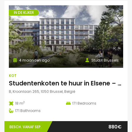
IN DE KIJKER
4 maanden ago
StudiX Brussels
KOT
Studentenkoten te huur in Elsene – Residentie StudiX
B, Kroonlaan 265, 1050 Brussel, België
2
18 m
171
Bedrooms
171
Bathrooms
880€
BESCH. VANAF SEP.