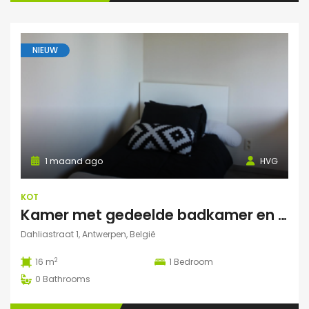
NIEUW
1 maand ago
HVG
KOT
Kamer met gedeelde badkamer en keuken
Dahliastraat 1, Antwerpen, België
2
16 m
1
Bedroom
0
Bathrooms