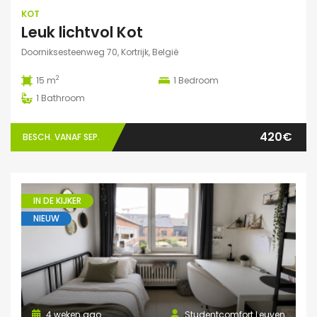
KOT
Leuk lichtvol Kot
Doorniksesteenweg 70, Kortrijk, België
2
15 m
1
Bedroom
1
Bathroom
420€
BESCH. VANAF SEP.
IN DE KIJKER
NIEUW
4 weken ago
Studentcomfort Leuven