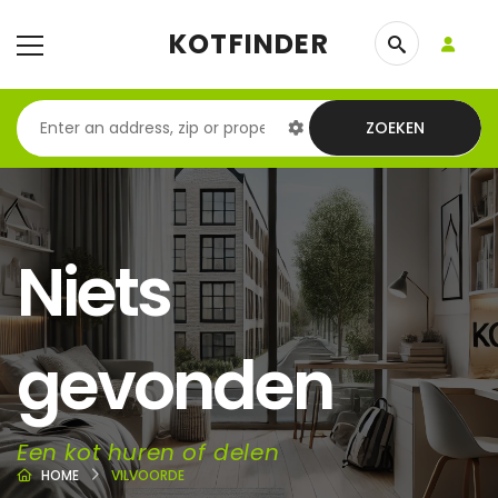
KOTFINDER
ZOEKEN
Niets
gevonden
Een kot huren of delen
HOME
VILVOORDE