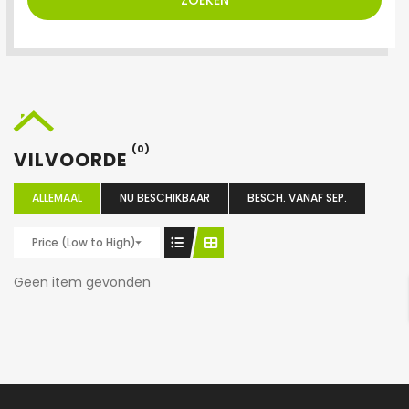
ZOEKEN
(0)
VILVOORDE
ALLEMAAL
NU BESCHIKBAAR
BESCH. VANAF SEP.
Price (Low to High)
Geen item gevonden