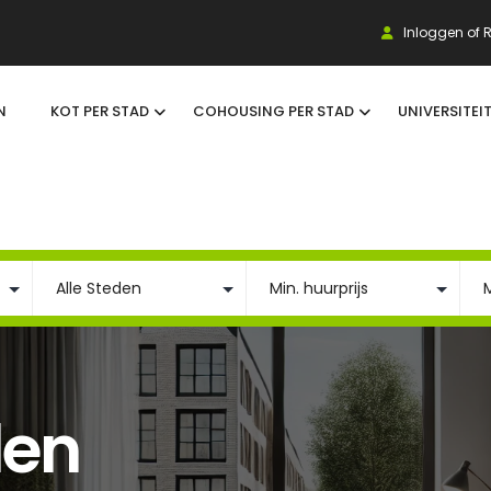
Inloggen of R
N
KOT PER STAD
COHOUSING PER STAD
UNIVERSITEI
den