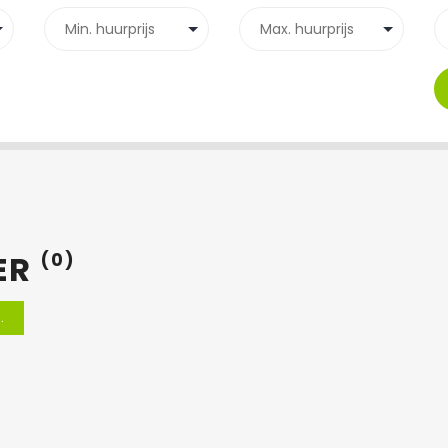
ER
(0)
.