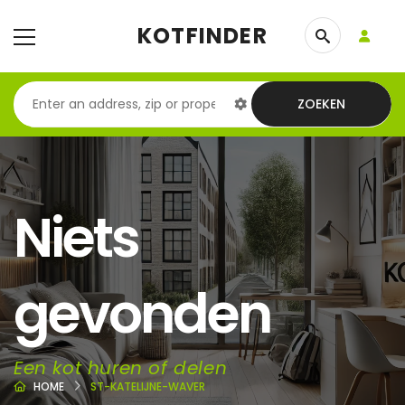
KOTFINDER
ZOEKEN
Niets
gevonden
Een kot huren of delen
HOME
ST-KATELIJNE-WAVER