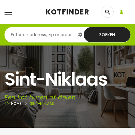
KOTFINDER
ZOEKEN
Sint-Niklaas
Een kot huren of delen
HOME
SINT-NIKLAAS