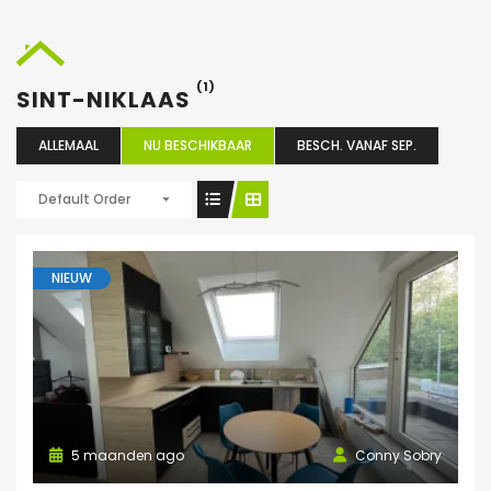
(1)
SINT-NIKLAAS
ALLEMAAL
NU BESCHIKBAAR
BESCH. VANAF SEP.
Default Order
NIEUW
5 maanden ago
Conny Sobry