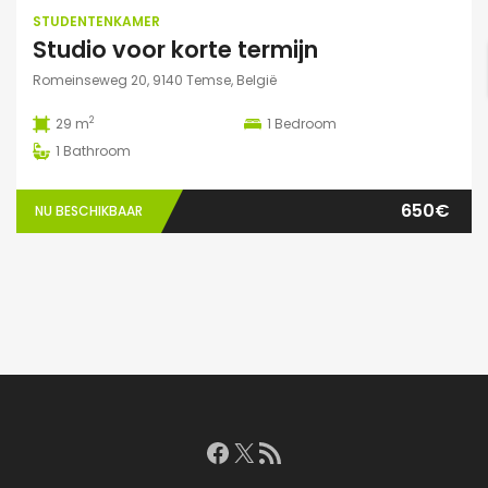
STUDENTENKAMER
Studio voor korte termijn
Romeinseweg 20, 9140 Temse, België
2
29 m
1
Bedroom
1
Bathroom
650€
NU BESCHIKBAAR
Facebook
X
RSS feed