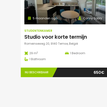
5 maanden ago
Conny Sobry
STUDENTENKAMER
Studio voor korte termijn
Romeinseweg 20, 9140 Temse, België
2
29 m
1
Bedroom
1
Bathroom
650€
NU BESCHIKBAAR