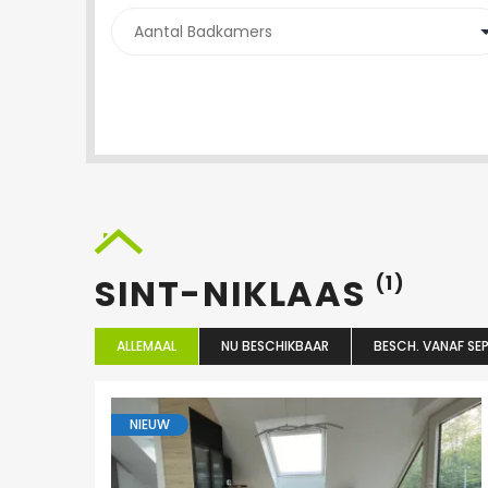
SINT-NIKLAAS
(1)
ALLEMAAL
NU BESCHIKBAAR
BESCH. VANAF SEP
NIEUW