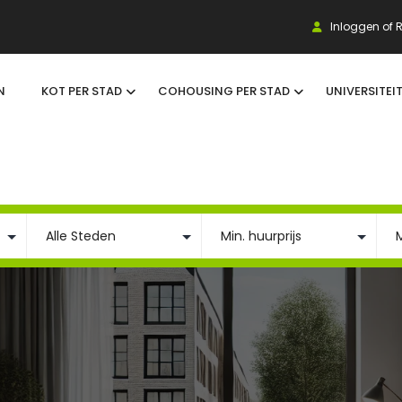
Inloggen of R
N
KOT PER STAD
COHOUSING PER STAD
UNIVERSITEI