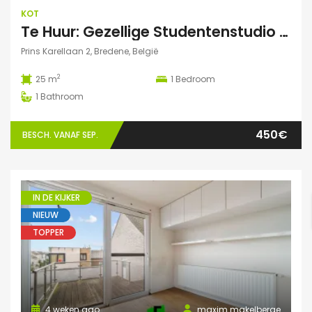
KOT
Te Huur: Gezellige Studentenstudio 25m² in Bredene Duinen – Dicht bij Zee en VIVES!
Prins Karellaan 2, Bredene, België
2
25 m
1
Bedroom
1
Bathroom
450€
BESCH. VANAF SEP.
IN DE KIJKER
NIEUW
TOPPER
4 weken ago
maxim.makelberge