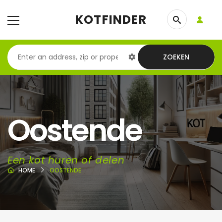
KOTFINDER
ZOEKEN
Oostende
Een kot huren of delen
HOME
OOSTENDE