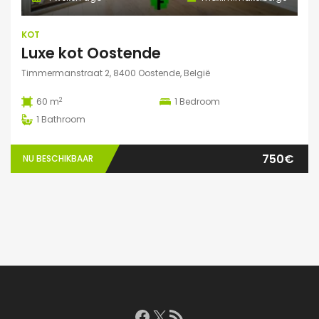
KOT
Luxe kot Oostende
Timmermanstraat 2, 8400 Oostende, België
2
60 m
1
Bedroom
1
Bathroom
750€
NU BESCHIKBAAR
Facebook
X
RSS feed