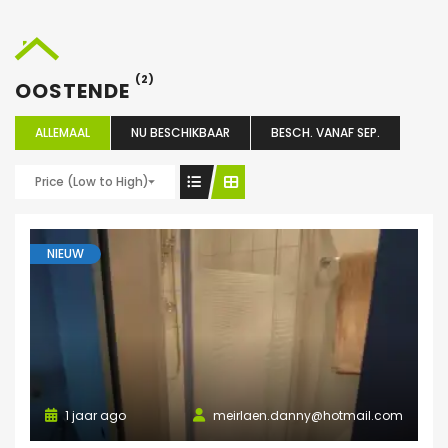
(2)
OOSTENDE
ALLEMAAL
NU BESCHIKBAAR
BESCH. VANAF SEP.
Price (Low to High)
NIEUW
1 jaar ago
meirlaen.danny@hotmail.com