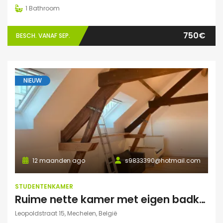
1
Bathroom
750€
BESCH. VANAF SEP.
NIEUW
12 maanden ago
s9833390@hotmail.com
STUDENTENKAMER
Ruime nette kamer met eigen badkamer en veel lichtinval
Leopoldstraat 15, Mechelen, België