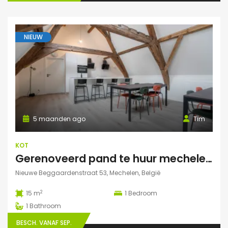
NIEUW
5 maanden ago
Tim
KOT
Gerenoveerd pand te huur mechelen Nieuwe Beggaardenstr
Nieuwe Beggaardenstraat 53, Mechelen, België
2
15 m
1
Bedroom
1
Bathroom
BESCH. VANAF SEP.