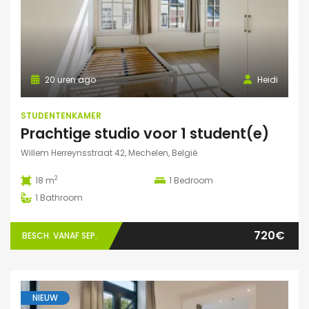
20 uren ago
Heidi
STUDENTENKAMER
Prachtige studio voor 1 student(e)
Willem Herreynsstraat 42, Mechelen, België
2
18 m
1
Bedroom
1
Bathroom
720€
BESCH. VANAF SEP.
NIEUW