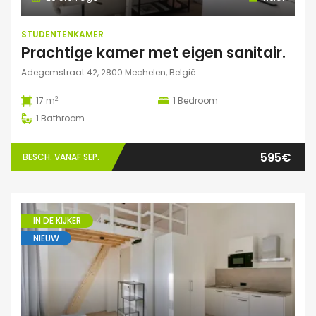
STUDENTENKAMER
Prachtige kamer met eigen sanitair.
Adegemstraat 42, 2800 Mechelen, België
2
17 m
1
Bedroom
1
Bathroom
595€
BESCH. VANAF SEP.
IN DE KIJKER
NIEUW