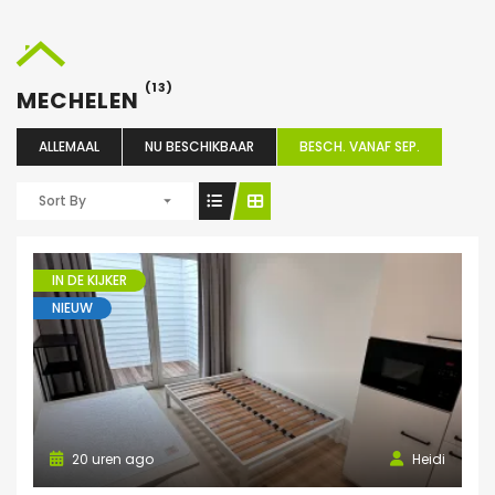
(13)
MECHELEN
ALLEMAAL
NU BESCHIKBAAR
BESCH. VANAF SEP.
Sort By
IN DE KIJKER
NIEUW
20 uren ago
Heidi