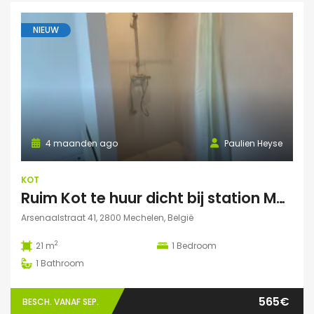
NIEUW
4 maanden ago
Paulien Heyse
KOT
Ruim Kot te huur dicht bij station Mechelen
Arsenaalstraat 41, 2800 Mechelen, België
2
21 m
1
Bedroom
1
Bathroom
565€
BESCH. VANAF SEP.