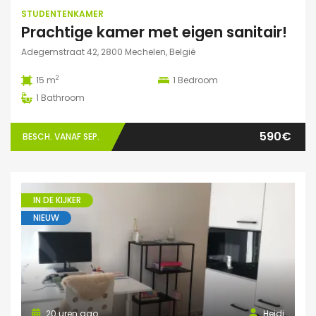
STUDENTENKAMER
Prachtige kamer met eigen sanitair!
Adegemstraat 42, 2800 Mechelen, België
2
15 m
1
Bedroom
1
Bathroom
590€
BESCH. VANAF SEP.
IN DE KIJKER
NIEUW
20 uren ago
Heidi