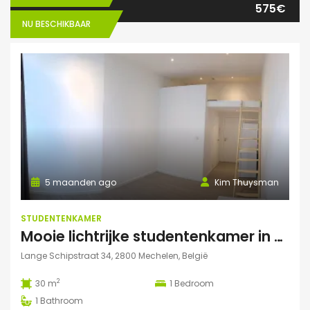
575€
NU BESCHIKBAAR
5 maanden ago
Kim Thuysman
STUDENTENKAMER
Mooie lichtrijke studentenkamer in hartje Mechelen
Lange Schipstraat 34, 2800 Mechelen, België
2
30 m
1
Bedroom
1
Bathroom