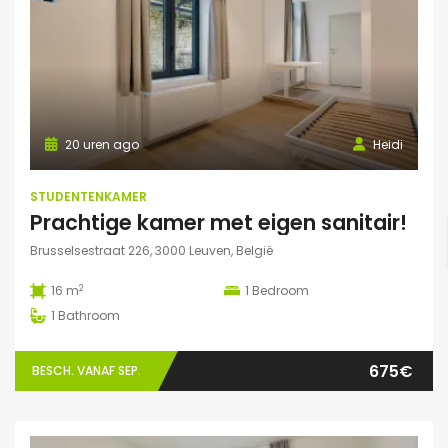
20 uren ago
Heidi
STUDENTENKAMER
Prachtige kamer met eigen sanitair!
Brusselsestraat 226, 3000 Leuven, België
2
16 m
1
Bedroom
1
Bathroom
675€
BESCH. VANAF SEP.