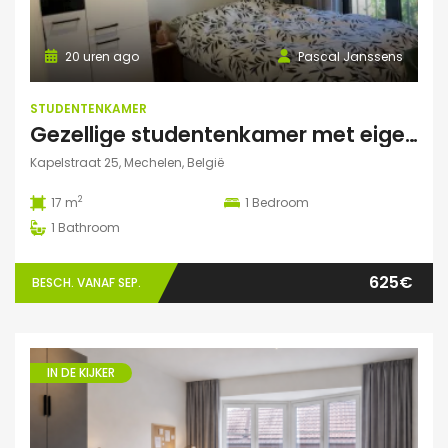
20 uren ago
Pascal Janssens
STUDENTENKAMER
Gezellige studentenkamer met eigen badkamer in Mechelen
Kapelstraat 25, Mechelen, België
2
17 m
1
Bedroom
1
Bathroom
625€
BESCH. VANAF SEP.
IN DE KIJKER