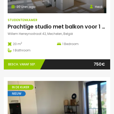
20 uren ago
Heidi
STUDENTENKAMER
Prachtige studio met balkon voor 1 student(e)!
Willem Herreynsstraat 42, Mechelen, België
2
20 m
1
Bedroom
1
Bathroom
750€
BESCH. VANAF SEP.
IN DE KIJKER
NIEUW