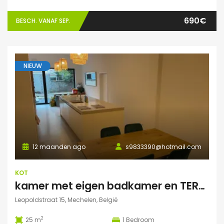
690€
BESCH. VANAF SEP.
NIEUW
12 maanden ago
s9833390@hotmail.com
KOT
kamer met eigen badkamer en TERRAS
Leopoldstraat 15, Mechelen, België
2
25 m
1
Bedroom