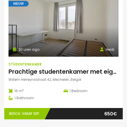
NIEUW
20 uren ago
Heidi
STUDENTENKAMER
Prachtige studentenkamer met eigen sanitair.
Willem Herreynsstraat 42, Mechelen, België
2
16 m
1
Bedroom
1
Bathroom
650€
BESCH. VANAF SEP.