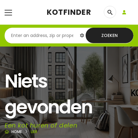
KOTFINDER
ZOEKEN
Niets
gevonden
Een kot huren of delen
HOME
LIER