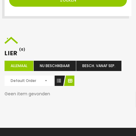
ZOEKEN
(0)
LIER
ALLEMAAL
NU BESCHIKBAAR
BESCH. VANAF SEP.
Default Order
Geen item gevonden