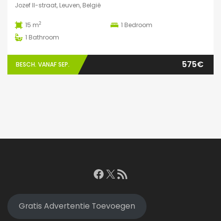
Jozef II-straat, Leuven, België
2
15 m
1
Bedroom
1
Bathroom
575€
BESCH. VANAF SEP.
Facebook
X
RSS feed
Gratis Advertentie Toevoegen