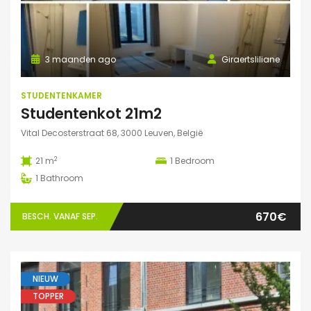
3 maanden ago
Giraertsliliane
STUDENTENKAMER
Studentenkot 21m2
Vital Decosterstraat 68, 3000 Leuven, België
2
21 m
1
Bedroom
1
Bathroom
670€
BESCH. VANAF SEP.
NIEUW
TOPPER