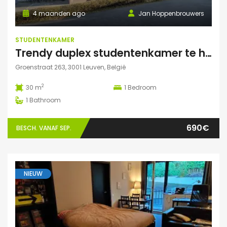
4 maanden ago
Jan Hoppenbrouwers
STUDENTENKAMER
Trendy duplex studentenkamer te huur met grote zonnige tuin, grote polyvalente ruimte (chillen, spelletjes…) en fietsenberging
Groenstraat 263, 3001 Leuven, België
2
30 m
1
Bedroom
1
Bathroom
690€
BESCH. VANAF SEP.
NIEUW