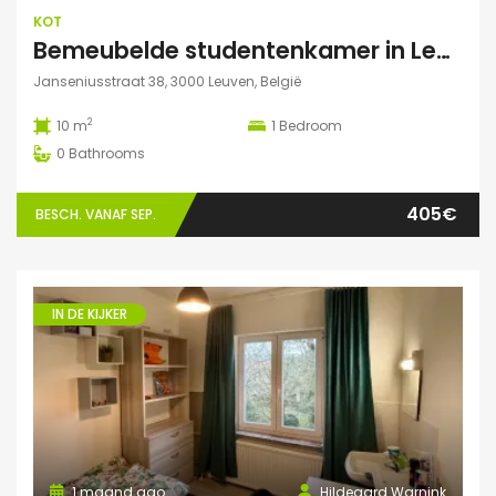
KOT
Bemeubelde studentenkamer in Leuven – Regina Mundi
Janseniusstraat 38, 3000 Leuven, België
2
10 m
1
Bedroom
0
Bathrooms
405€
BESCH. VANAF SEP.
IN DE KIJKER
1 maand ago
Hildegard Warnink