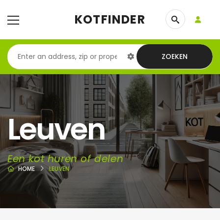
KOTFINDER
ZOEKEN
Leuven
Een kot huren of delen
HOME
LEUVEN