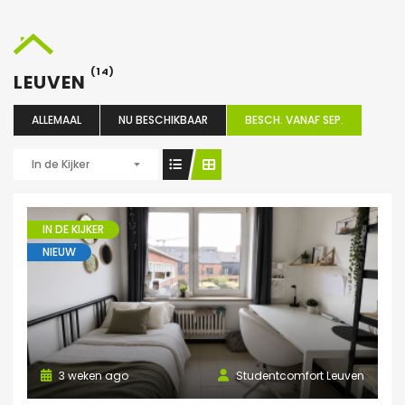
(14)
LEUVEN
ALLEMAAL
NU BESCHIKBAAR
BESCH. VANAF SEP.
In de Kijker
IN DE KIJKER
NIEUW
3 weken ago
Studentcomfort Leuven