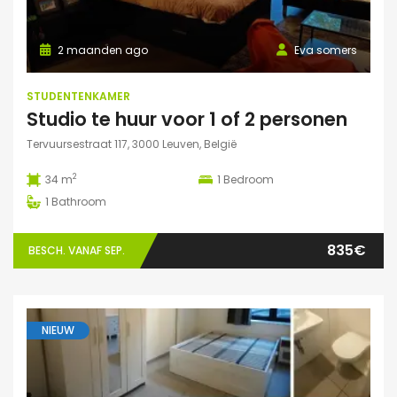
2 maanden ago
Eva somers
STUDENTENKAMER
Studio te huur voor 1 of 2 personen
Tervuursestraat 117, 3000 Leuven, België
2
34 m
1
Bedroom
1
Bathroom
835€
BESCH. VANAF SEP.
NIEUW