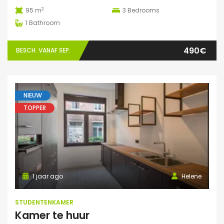
2
95 m
3
Bedrooms
1
Bathroom
490€
BESCH. VANAF SEP.
NIEUW
TOPPER
1 jaar ago
Helene
STUDENTENKAMER
Kamer te huur