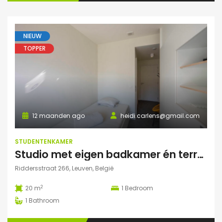
NIEUW
TOPPER
12 maanden ago
heidi.carlens@gmail.com
STUDENTENKAMER
Studio met eigen badkamer én terrasje
Riddersstraat 266, Leuven, België
2
20 m
1
Bedroom
1
Bathroom