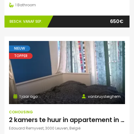
1
Bathroom
650€
BESCH. VANAF SEP.
NIEUW
TOPPER
1 jaar ago
vanbruystelghem
COHOUSING
2 kamers te huur in appartement in Leuven
Edouard Remyvest, 3000 Leuven, België