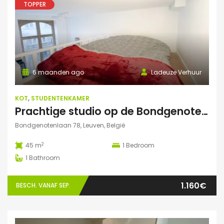
TOPPER
6 maanden ago
Ladeuze Verhuur
KOT
,
STUDENTENKAMER
Prachtige studio op de Bondgenotenlaan
Bondgenotenlaan 78, Leuven, België
2
45 m
1
Bedroom
1
Bathroom
1.160€
BESCH. VANAF SEP.