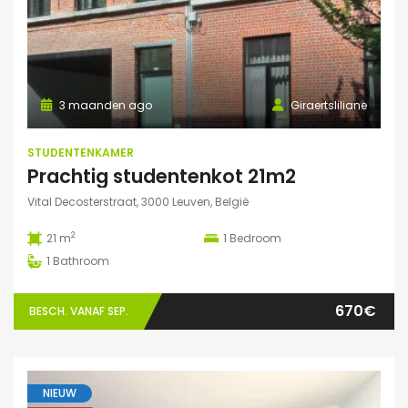
3 maanden ago
Giraertsliliane
STUDENTENKAMER
Prachtig studentenkot 21m2
Vital Decosterstraat, 3000 Leuven, België
2
21 m
1
Bedroom
1
Bathroom
670€
BESCH. VANAF SEP.
NIEUW