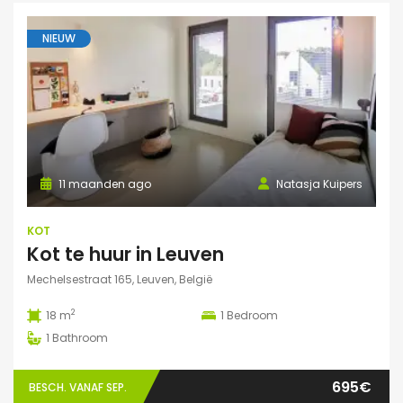
NIEUW
11 maanden ago
Natasja Kuipers
KOT
Kot te huur in Leuven
Mechelsestraat 165, Leuven, België
2
18 m
1
Bedroom
1
Bathroom
695€
BESCH. VANAF SEP.