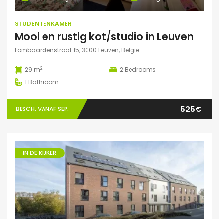
STUDENTENKAMER
Mooi en rustig kot/studio in Leuven
Lombaardenstraat 15, 3000 Leuven, België
2
29 m
2
Bedrooms
1
Bathroom
525€
BESCH. VANAF SEP.
IN DE KIJKER