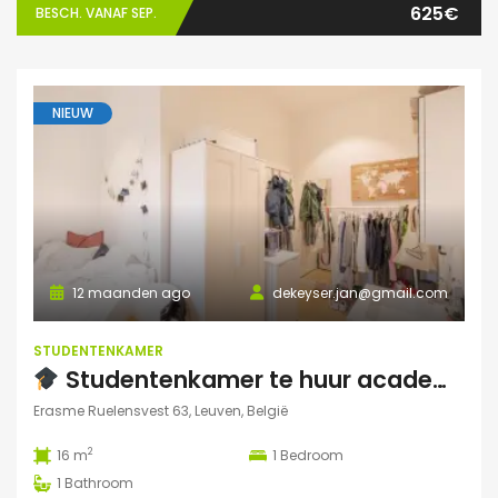
625€
BESCH. VANAF SEP.
NIEUW
12 maanden ago
dekeyser.jan@gmail.com
STUDENTENKAMER
Studentenkamer te huur academiejaar 2025-2026 – Ruelensvest 63, Leuven (Naamsepoort)
Erasme Ruelensvest 63, Leuven, België
2
16 m
1
Bedroom
1
Bathroom