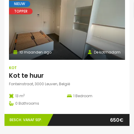
NIEUW
TOPPER
10 maanden ago
De kotmadam
KOT
Kot te huur
Fonteinstraat, 3000 Leuven, België
2
13 m
1
Bedroom
0
Bathrooms
650€
BESCH. VANAF SEP.