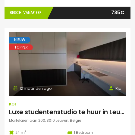
735€
BESCH. VANAF SEP.
NIEUW
TOPPER
12 maanden ago
Ria
KOT
Luxe studentenstudio te huur in Leuven
Martelarenlaan 200, 3010 Leuven, België
2
24 m
1
Bedroom