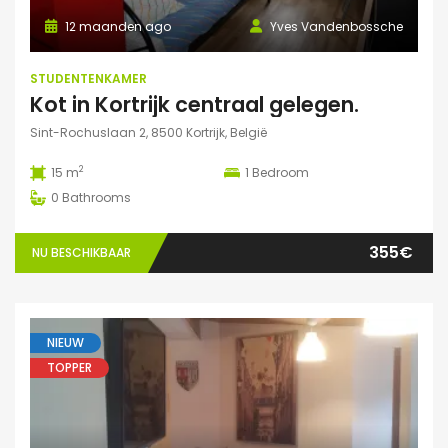
12 maanden ago
Yves Vandenbossche
STUDENTENKAMER
Kot in Kortrijk centraal gelegen.
Sint-Rochuslaan 2, 8500 Kortrijk, België
2
15 m
1
Bedroom
0
Bathrooms
355€
NU BESCHIKBAAR
NIEUW
TOPPER