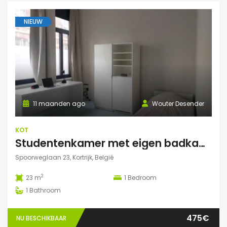
NIEUW
11 maanden ago
Wouter Desender
KOT
Studentenkamer met eigen badkamer
Spoorweglaan 23, Kortrijk, België
2
23 m
1
Bedroom
1
Bathroom
475€
NU BESCHIKBAAR