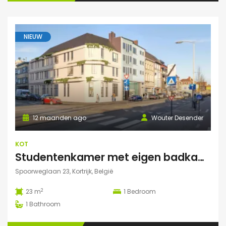
NIEUW
12 maanden ago
Wouter Desender
KOT
Studentenkamer met eigen badkamer
Spoorweglaan 23, Kortrijk, België
2
23 m
1
Bedroom
1
Bathroom