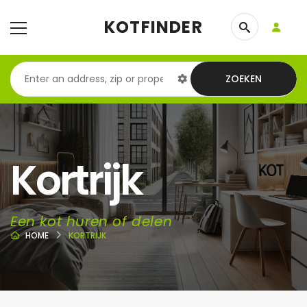
KOTFINDER
ZOEKEN
Kortrijk
Een kot huren of delen
HOME
KORTRIJK