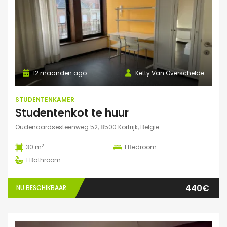
12 maanden ago
Ketty Van Overschelde
STUDENTENKAMER
Studentenkot te huur
Oudenaardsesteenweg 52, 8500 Kortrijk, België
2
30 m
1
Bedroom
1
Bathroom
440€
NU BESCHIKBAAR