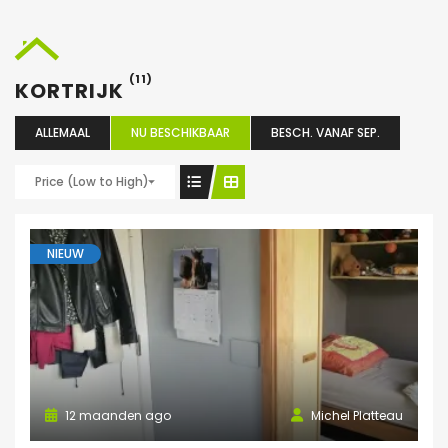
(11)
KORTRIJK
ALLEMAAL
NU BESCHIKBAAR
BESCH. VANAF SEP.
Price (Low to High)
NIEUW
12 maanden ago
Michel Platteau