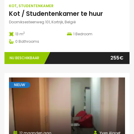
KOT
,
STUDENTENKAMER
Kot / Studentenkamer te huur
Doorniksesteenweg 101, Kortrijk, België
2
13 m
1
Bedroom
0
Bathrooms
255€
NU BESCHIKBAAR
NIEUW
12 maanden ago
Yves Algoet