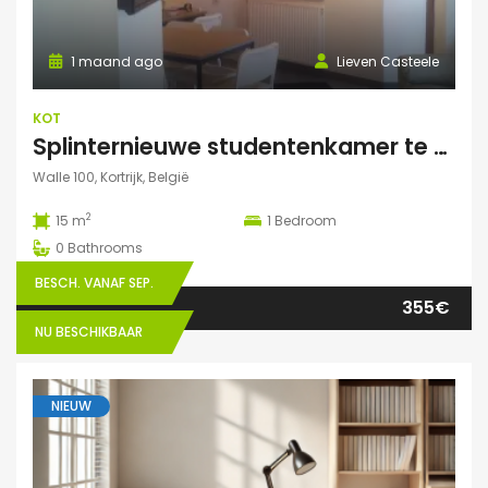
1 maand ago
Lieven Casteele
KOT
Splinternieuwe studentenkamer te huur in authentiek herenhuis
Walle 100, Kortrijk, België
2
15 m
1
Bedroom
0
Bathrooms
BESCH. VANAF SEP.
355€
NU BESCHIKBAAR
NIEUW