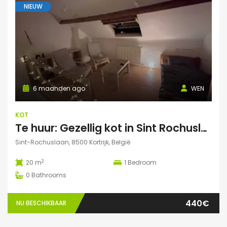
NIEUW
6 maanden ago
WEN
KOT
Te huur: Gezellig kot in Sint Rochuslaan – Kortrijk
Sint-Rochuslaan, 8500 Kortrijk, België
2
20 m
1
Bedroom
0
Bathrooms
440€
NU BESCHIKBAAR