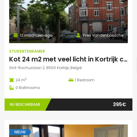
12 maanden ago
Yves Vandenbossche
STUDENTENKAMER
Kot 24 m2 met veel licht in Kortrijk centraal gelegen.
Sint-Rochuslaan 2, 8500 Kortrijk, België
2
24 m
1
Bedroom
0
Bathrooms
395€
NU BESCHIKBAAR
NIEUW