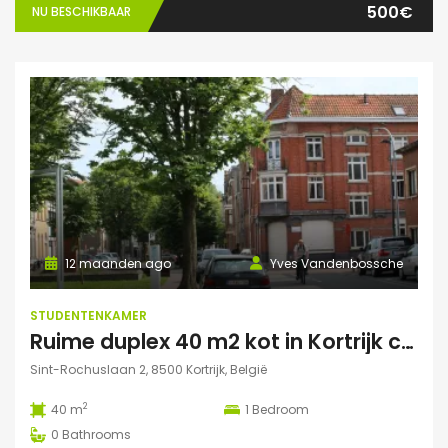
500€
NU BESCHIKBAAR
12 maanden ago
Yves Vandenbossche
STUDENTENKAMER
Ruime duplex 40 m2 kot in Kortrijk centraal gelegen.
Sint-Rochuslaan 2, 8500 Kortrijk, België
2
40 m
1
Bedroom
0
Bathrooms