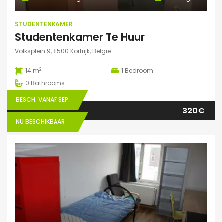
STUDENTENKAMER
Studentenkamer Te Huur
Volksplein 9, 8500 Kortrijk, België
2
14 m
1
Bedroom
0
Bathrooms
BESCH. VANAF SEP.
320€
NU BESCHIKBAAR