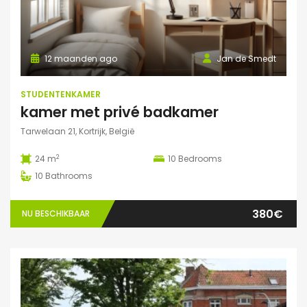
12 maanden ago
Jan de Smedt
STUDENTENKAMER
kamer met privé badkamer
Tarwelaan 21, Kortrijk, België
2
24 m
10
Bedrooms
10
Bathrooms
380€
NU BESCHIKBAAR