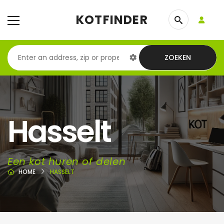
KOTFINDER
ZOEKEN
Hasselt
Een kot huren of delen
HOME
HASSELT