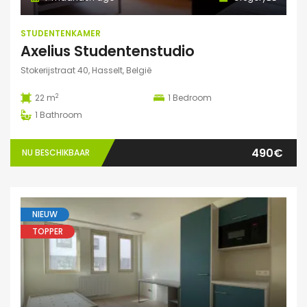
STUDENTENKAMER
Axelius Studentenstudio
Stokerijstraat 40, Hasselt, België
2
22 m
1
Bedroom
1
Bathroom
490€
NU BESCHIKBAAR
NIEUW
TOPPER