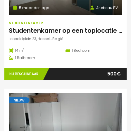
5 maanden ago
Artebeau BV
STUDENTENKAMER
Studentenkamer op een toplocatie te Hasselt
Leopoldplein 23, Hasselt, België
2
14 m
1
Bedroom
1
Bathroom
500€
NU BESCHIKBAAR
NIEUW