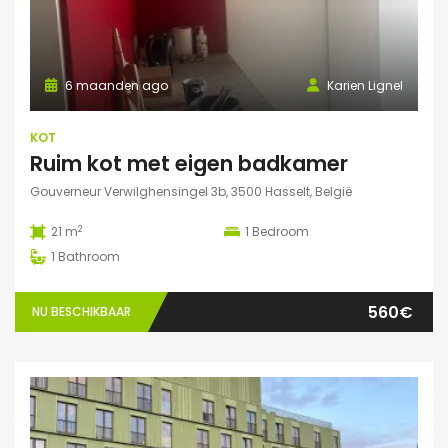
6 maanden ago
Karien Lignel
KOT
Ruim kot met eigen badkamer
Gouverneur Verwilghensingel 3b, 3500 Hasselt, België
2
21 m
1
Bedroom
1
Bathroom
560€
NU BESCHIKBAAR