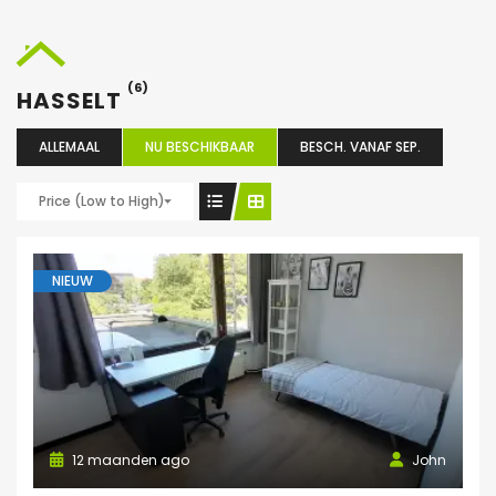
(6)
HASSELT
ALLEMAAL
NU BESCHIKBAAR
BESCH. VANAF SEP.
Price (Low to High)
NIEUW
12 maanden ago
John