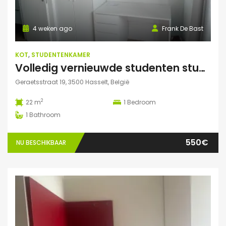
4 weken ago
Frank De Bast
KOT
,
STUDENTENKAMER
Volledig vernieuwde studenten studio te huur
Geraetsstraat 19, 3500 Hasselt, België
2
22 m
1
Bedroom
1
Bathroom
550€
NU BESCHIKBAAR