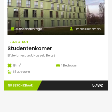
6 maanden ago
Emelie Bieseman
PROJECTKOT
Studentenkamer
Elfde-Liniestraat, Hasselt, België
2
18 m
1
Bedroom
1
Bathroom
578€
NU BESCHIKBAAR