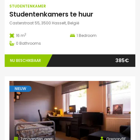
STUDENTENKAMER
Studentenkamers te huur
Casterstraat 55, 3500 Hasselt, België
2
16 m
1
Bedroom
0
Bathrooms
385€
NU BESCHIKBAAR
NIEUW
7 maanden ago
GregoryBE