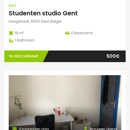
KOT
Studenten studio Gent
Hoogstraat, 9000 Gent, België
2
19 m
0
Bedrooms
1
Bathroom
500€
NU BESCHIKBAAR
11 maanden ago
Maureen Likeng