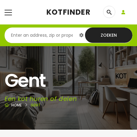
KOTFINDER
ZOEKEN
Gent
Een kot huren of delen
HOME
GENT