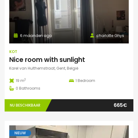
6 maanden ago
charlotte Ghys
KOT
Nice room with sunlight
Karel van Hulthemstraat, Gent, België
2
19 m
1
Bedroom
0
Bathrooms
665€
NU BESCHIKBAAR
NIEUW