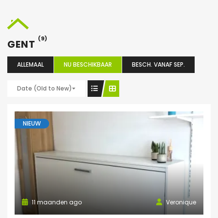
(9)
GENT
ALLEMAAL
NU BESCHIKBAAR
BESCH. VANAF SEP.
Date (Old to New)
NIEUW
11 maanden ago
Veronique