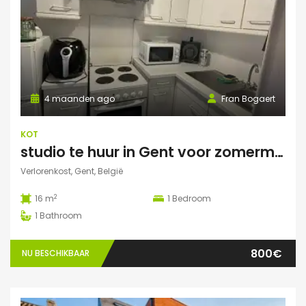
4 maanden ago
Fran Bogaert
KOT
studio te huur in Gent voor zomermaanden
Verlorenkost, Gent, België
2
16 m
1
Bedroom
1
Bathroom
800€
NU BESCHIKBAAR