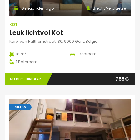
10 maanden ago
Brecht Verplaetse
KOT
Leuk lichtvol Kot
Karel van Hulthemstraat 130, 9000 Gent, België
2
18 m
1
Bedroom
1
Bathroom
765€
NU BESCHIKBAAR
NIEUW