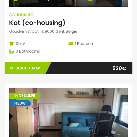
COHOUSING
Kot (co-housing)
Goudvinkstraat 14, 9000 Gent, België
2
12 m
1
Bedroom
0
Bathrooms
520€
NU BESCHIKBAAR
IN DE KIJKER
NIEUW