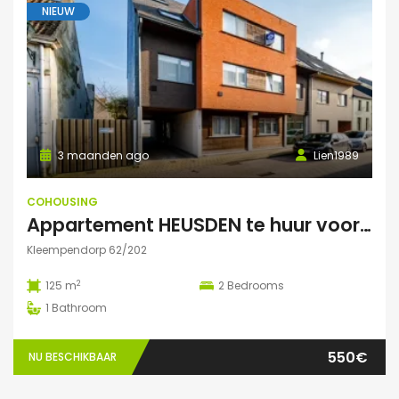
NIEUW
3 maanden ago
Lien1989
COHOUSING
Appartement HEUSDEN te huur voor COHOUSING
Kleempendorp 62/202
2
125 m
2
Bedrooms
1
Bathroom
550€
NU BESCHIKBAAR