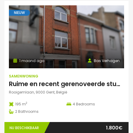
NIEUW
1 maand ago
Bas Verhagen
SAMENWONING
Ruime en recent gerenoveerde studentenwoning op toplocatie in Gent
Rooigemlaan, 9000 Gent, België
2
195 m
4
Bedrooms
2
Bathrooms
1.800€
NU BESCHIKBAAR