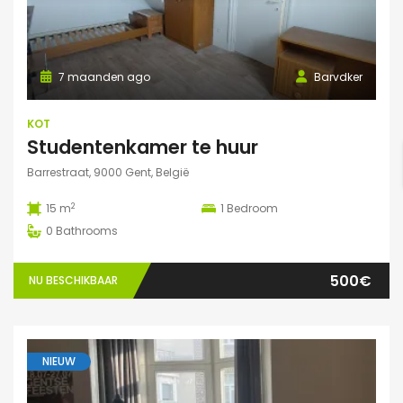
7 maanden ago
Barvdker
KOT
Studentenkamer te huur
Barrestraat, 9000 Gent, België
2
15 m
1
Bedroom
0
Bathrooms
500€
NU BESCHIKBAAR
NIEUW