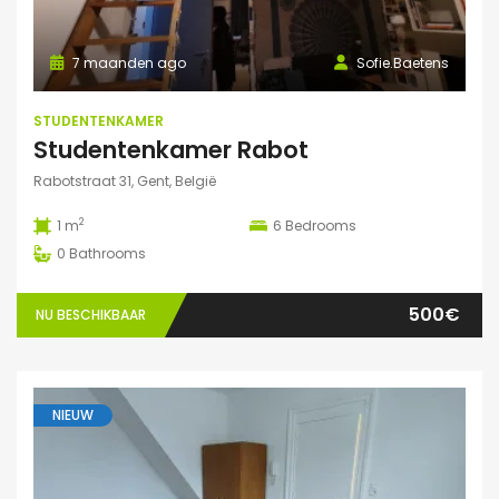
7 maanden ago
Sofie.Baetens
STUDENTENKAMER
Studentenkamer Rabot
Rabotstraat 31, Gent, België
2
1 m
6
Bedrooms
0
Bathrooms
500€
NU BESCHIKBAAR
NIEUW