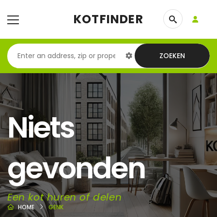
KOTFINDER
ZOEKEN
Niets
gevonden
Een kot huren of delen
HOME
GENK