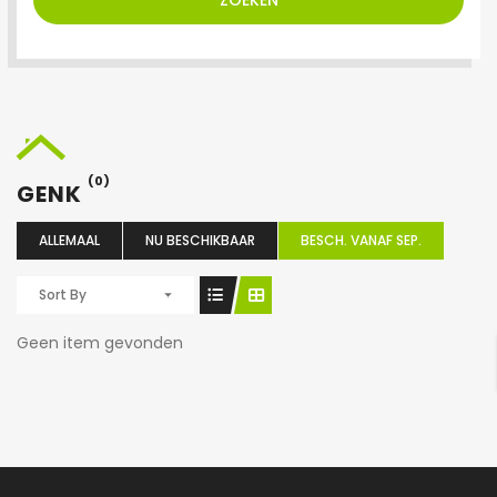
ZOEKEN
(0)
GENK
ALLEMAAL
NU BESCHIKBAAR
BESCH. VANAF SEP.
Sort By
Geen item gevonden