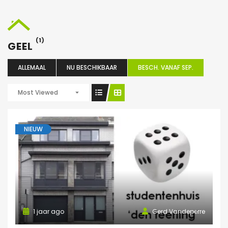
(1)
GEEL
ALLEMAAL
NU BESCHIKBAAR
BESCH. VANAF SEP.
Most Viewed
NIEUW
1 jaar ago
Gerd Vandeperre