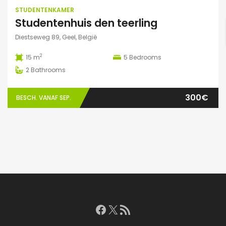
STUDENTENKAMER
Studentenhuis den teerling
Diestseweg 89, Geel, België
2
15 m
5
Bedrooms
2
Bathrooms
300€
BESCH. VANAF SEP.
Facebook
X
RSS feed