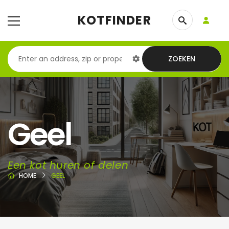
KOTFINDER
ZOEKEN
Geel
Een kot huren of delen
HOME
GEEL