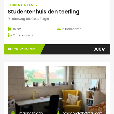
STUDENTENKAMER
Studentenhuis den teerling
Diestseweg 89, Geel, België
2
15 m
5
Bedrooms
2
Bathrooms
300€
BESCH. VANAF SEP.
11 maanden ago
jomagokot@hotmail.com