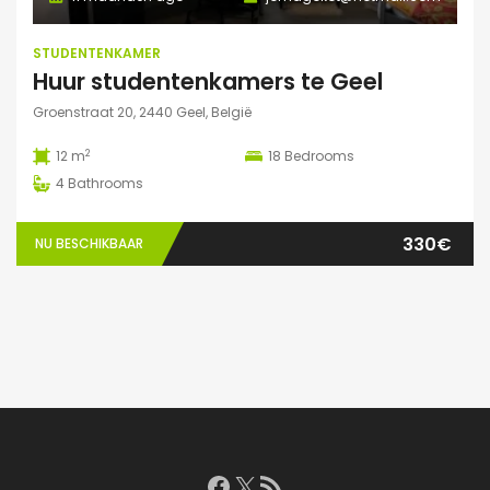
STUDENTENKAMER
Huur studentenkamers te Geel
Groenstraat 20, 2440 Geel, België
2
12 m
18
Bedrooms
4
Bathrooms
330€
NU BESCHIKBAAR
Facebook
X
RSS feed