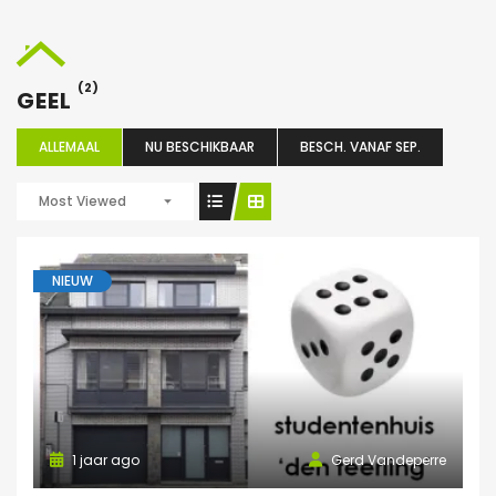
(2)
GEEL
ALLEMAAL
NU BESCHIKBAAR
BESCH. VANAF SEP.
Most Viewed
NIEUW
1 jaar ago
Gerd Vandeperre