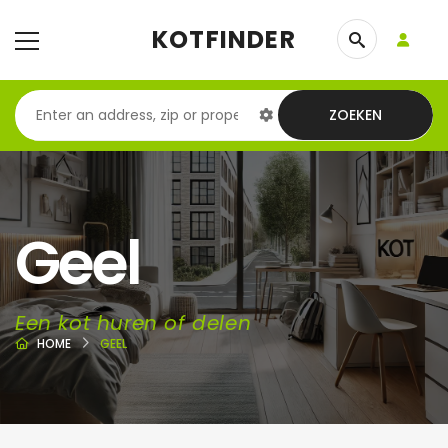
KOTFINDER
ZOEKEN
Geel
Een kot huren of delen
HOME
GEEL