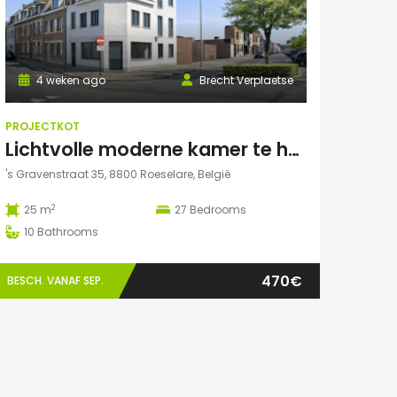
4 weken ago
Brecht Verplaetse
PROJECTKOT
Lichtvolle moderne kamer te huur
's Gravenstraat 35, 8800 Roeselare, België
2
25 m
27
Bedrooms
10
Bathrooms
470€
BESCH. VANAF SEP.