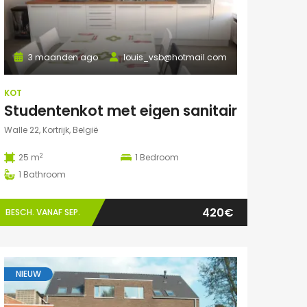
3 maanden ago
louis_vsb@hotmail.com
KOT
Studentenkot met eigen sanitair
Walle 22, Kortrijk, België
2
25 m
1
Bedroom
1
Bathroom
420€
BESCH. VANAF SEP.
NIEUW