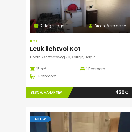
2 dagen ago
Brecht Verplaetse
KOT
Leuk lichtvol Kot
Doorniksesteenweg 70, Kortrijk, België
2
15 m
1
Bedroom
1
Bathroom
420€
BESCH. VANAF SEP.
NIEUW