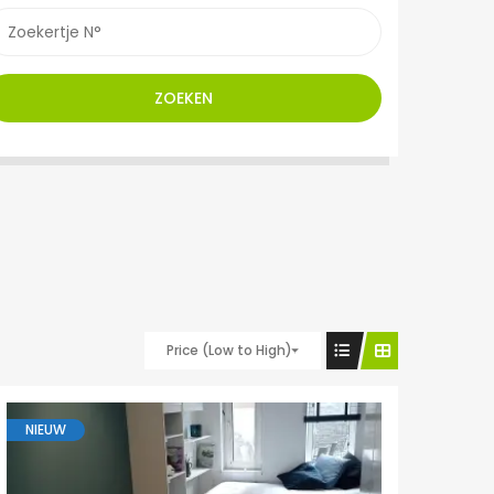
ZOEKEN
Price (Low to High)
NIEUW