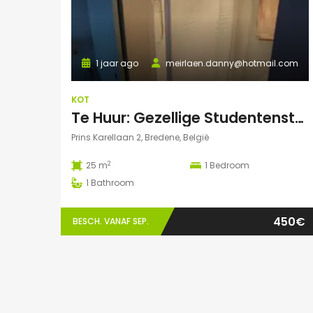
1 jaar ago
meirlaen.danny@hotmail.com
KOT
Te Huur: Gezellige Studentenstudio 25m² in Bredene Duinen – Dicht bij Zee en VIVES!
Prins Karellaan 2, Bredene, België
2
25 m
1
Bedroom
1
Bathroom
450€
BESCH. VANAF SEP.