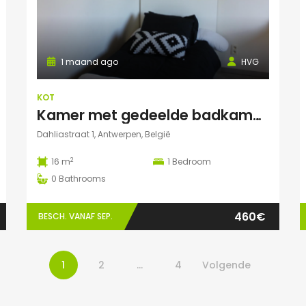
1 maand ago
HVG
KOT
Kamer met gedeelde badkamer en keuken
Dahliastraat 1, Antwerpen, België
2
16 m
1
Bedroom
0
Bathrooms
460€
BESCH. VANAF SEP.
1
2
…
4
Volgende