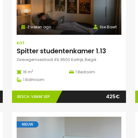
2 weken ago
Ilse Baert
KOT
Spitter studentenkamer 1.13
Zwevegemsestraat 49, 8500 Kortrijk, België
2
16 m
1
Bedroom
1
Bathroom
425€
BESCH. VANAF SEP.
NIEUW