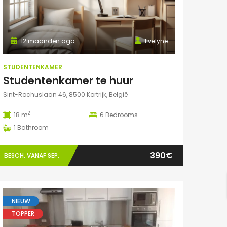
12 maanden ago
Evelyne
STUDENTENKAMER
Studentenkamer te huur
Sint-Rochuslaan 46, 8500 Kortrijk, België
2
18 m
6
Bedrooms
1
Bathroom
390€
BESCH. VANAF SEP.
NIEUW
TOPPER