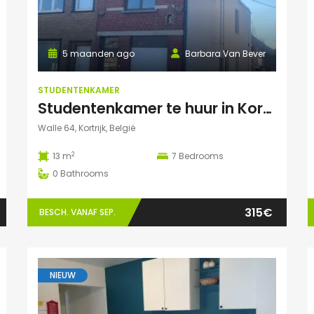
5 maanden ago
Barbara Van Bever
STUDENTENKAMER
Studentenkamer te huur in Kortrijk
Walle 64, Kortrijk, België
2
13 m
7
Bedrooms
0
Bathrooms
315€
BESCH. VANAF SEP.
NIEUW