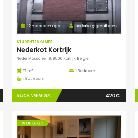
12 maanden ago
nederkot@gmail.com
STUDENTENKAMER
Nederkot Kortrijk
Neder Mosscher 19, 8500 Kortrijk, België
2
17 m
1
Bedroom
1
Bathroom
420€
BESCH. VANAF SEP.
IN DE KIJKER