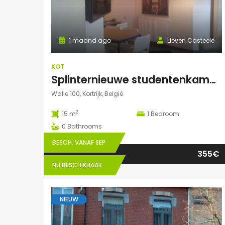
1 maand ago
Lieven Casteele
KOT
Splinternieuwe studentenkamer te huur in authentiek herenhuis
Walle 100, Kortrijk, België
2
15 m
1
Bedroom
0
Bathrooms
BESCH. VANAF SEP.
355€
NU BESCHIKBAAR
NIEUW