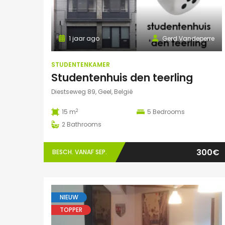
1 jaar ago
Gerd Vandeperre
STUDENTENKAMER
Studentenhuis den teerling
Diestseweg 89, Geel, België
2
15 m
5
Bedrooms
2
Bathrooms
300€
BESCH. VANAF SEP.
NIEUW
TOPPER