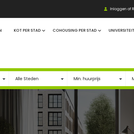
Inloggen of R
N
KOT PER STAD
COHOUSING PER STAD
UNIVERSITEI