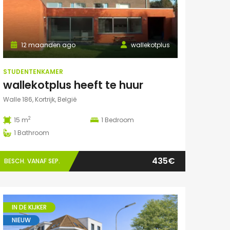
12 maanden ago
wallekotplus
STUDENTENKAMER
wallekotplus heeft te huur
Walle 186, Kortrijk, België
2
15 m
1
Bedroom
1
Bathroom
435€
BESCH. VANAF SEP.
IN DE KIJKER
NIEUW