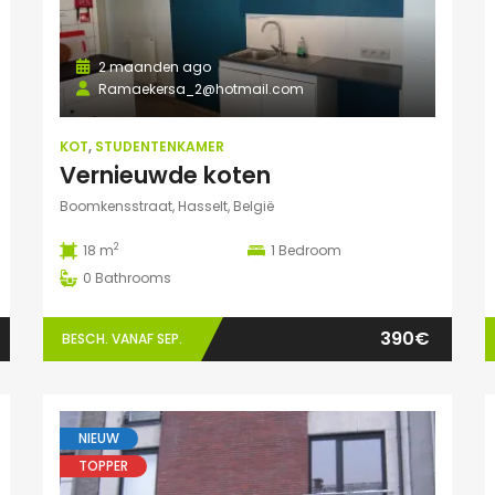
2 maanden ago
Ramaekersa_2@hotmail.com
KOT
,
STUDENTENKAMER
Vernieuwde koten
Boomkensstraat, Hasselt, België
2
18 m
1
Bedroom
0
Bathrooms
390€
BESCH. VANAF SEP.
NIEUW
TOPPER