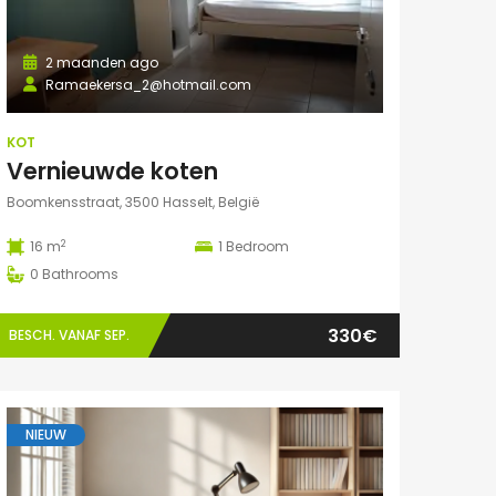
2 maanden ago
Ramaekersa_2@hotmail.com
KOT
Vernieuwde koten
Boomkensstraat, 3500 Hasselt, België
2
16 m
1
Bedroom
0
Bathrooms
330€
BESCH. VANAF SEP.
NIEUW