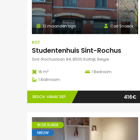
12 maanden ago
Carl Snoeck
KOT
Studentenhuis Sint-Rochus
Sint-Rochuslaan 84, 8500 Kortrijk, België
2
16 m
1
Bedroom
1
Bathroom
416€
BESCH. VANAF SEP.
IN DE KIJKER
NIEUW