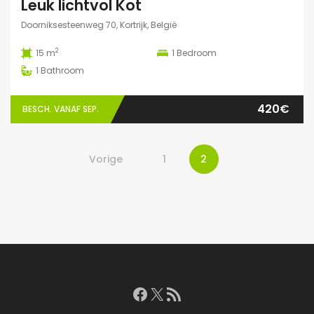
Leuk lichtvol Kot
Doorniksesteenweg 70, Kortrijk, België
2
15 m
1
Bedroom
1
Bathroom
420€
BESCH. VANAF SEP.
Vorige
1
2
Facebook
X
RSS feed