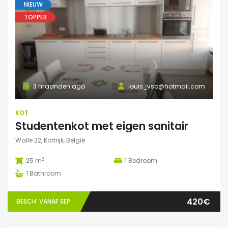
NIEUW
TOPPER
3 maanden ago
louis_vsb@hotmail.com
KOT
Studentenkot met eigen sanitair
Walle 22, Kortrijk, België
2
25 m
1
Bedroom
1
Bathroom
420€
BESCH. VANAF SEP.