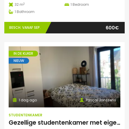
2
32 m
1
Bedroom
1
Bathroom
600€
BESCH. VANAF SEP.
IN DE KIJKER
NIEUW
1 dag ago
Pascal Janssens
STUDENTENKAMER
Gezellige studentenkamer met eigen badkamer in Mechelen