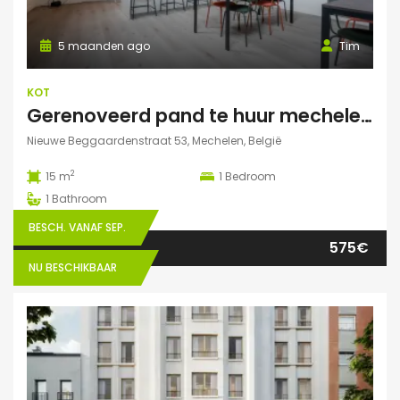
5 maanden ago
Tim
KOT
Gerenoveerd pand te huur mechelen Nieuwe Beggaardenstr
Nieuwe Beggaardenstraat 53, Mechelen, België
2
15 m
1
Bedroom
1
Bathroom
BESCH. VANAF SEP.
575€
NU BESCHIKBAAR