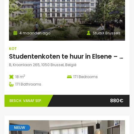
4 maanden ago
StudiX Brussels
KOT
Studentenkoten te huur in Elsene – Residentie StudiX
B, Kroonlaan 265, 1050 Brussel, België
2
18 m
171
Bedrooms
171
Bathrooms
880€
BESCH. VANAF SEP.
NIEUW