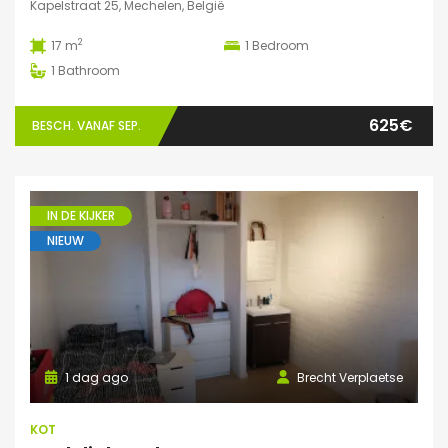
Kapelstraat 25, Mechelen, België
2
17 m
1
Bedroom
1
Bathroom
625€
BESCH. VANAF SEP.
IN DE KIJKER
NIEUW
1 dag ago
Brecht Verplaetse
KOT