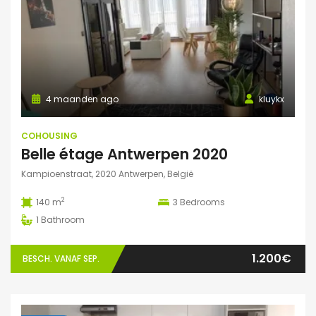
4 maanden ago
kluykx
COHOUSING
Belle étage Antwerpen 2020
Kampioenstraat, 2020 Antwerpen, België
2
140 m
3
Bedrooms
1
Bathroom
1.200€
BESCH. VANAF SEP.