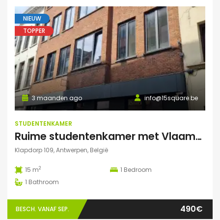
NIEUW
TOPPER
3 maanden ago
info@15square.be
STUDENTENKAMER
Ruime studentenkamer met Vlaams kotlabel, voorzien van eigen douche en lavabo, in kleinschalige residentie
Klapdorp 109, Antwerpen, België
2
15 m
1
Bedroom
1
Bathroom
490€
BESCH. VANAF SEP.