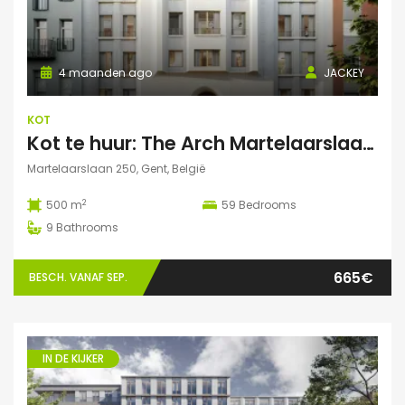
4 maanden ago
JACKEY
KOT
Kot te huur: The Arch Martelaarslaan 250
Martelaarslaan 250, Gent, België
2
500 m
59
Bedrooms
9
Bathrooms
665€
BESCH. VANAF SEP.
IN DE KIJKER