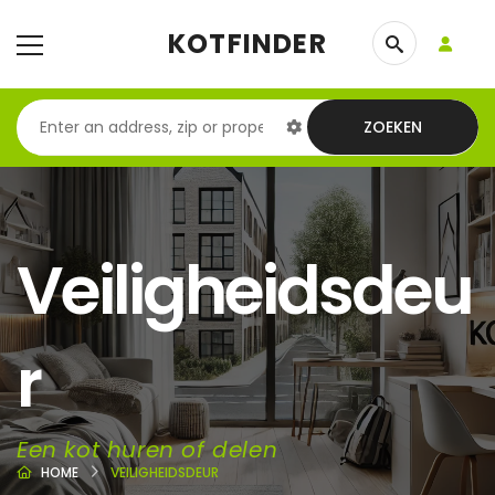
KOTFINDER
ZOEKEN
Veiligheidsdeu
r
Een kot huren of delen
HOME
VEILIGHEIDSDEUR