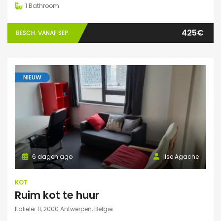
1
Bathroom
425€
BESCH. VANAF SEP.
NIEUW
6 dagen ago
Ilse Agache
KOT
Ruim kot te huur
Italiëlei 11, 2000 Antwerpen, België