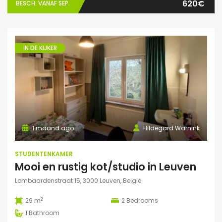
620€
BESCH. VANAF SEP.
IN DE KIJKER
1 maand ago
Hildegard Warnink
STUDENTENKAMER
Mooi en rustig kot/studio in Leuven
Lombaardenstraat 15, 3000 Leuven, België
2
29 m
2
Bedrooms
1
Bathroom