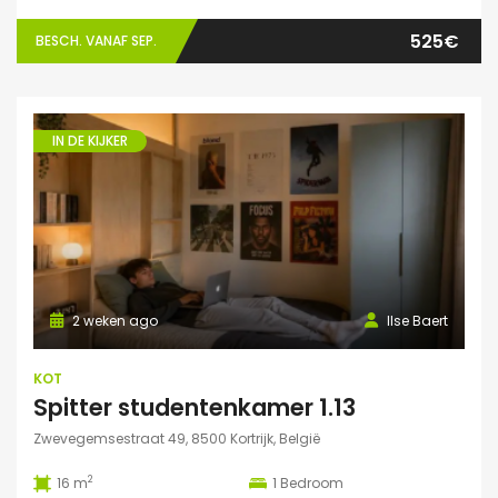
525€
BESCH. VANAF SEP.
IN DE KIJKER
2 weken ago
Ilse Baert
KOT
Spitter studentenkamer 1.13
Zwevegemsestraat 49, 8500 Kortrijk, België
2
16 m
1
Bedroom