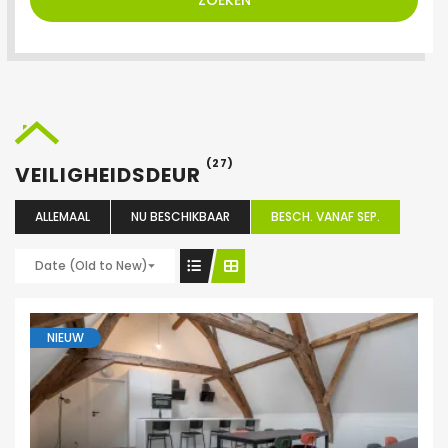
ZOEKEN
(27)
VEILIGHEIDSDEUR
ALLEMAAL
NU BESCHIKBAAR
BESCH. VANAF SEP.
Date (Old to New)
NIEUW