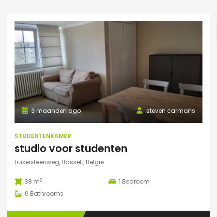
3 maanden ago
steven carmans
STUDENTENKAMER
studio voor studenten
Luikersteenweg, Hasselt, België
2
38 m
1
Bedroom
0
Bathrooms