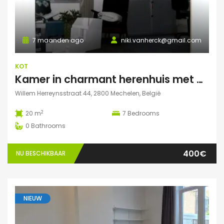
7 maanden ago
niki.vanherck@gmail.com
KOT
Kamer in charmant herenhuis met grote zonnige tuin
Willem Herreynsstraat 44, 2800 Mechelen, België
2
20 m
7
Bedrooms
0
Bathrooms
400€
NU BESCHIKBAAR
NIEUW