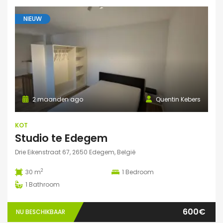
NIEUW
2 maanden ago
Quentin Kebers
KOT
Studio te Edegem
Drie Eikenstraat 67, 2650 Edegem, België
2
30 m
1
Bedroom
1
Bathroom
600€
NU BESCHIKBAAR