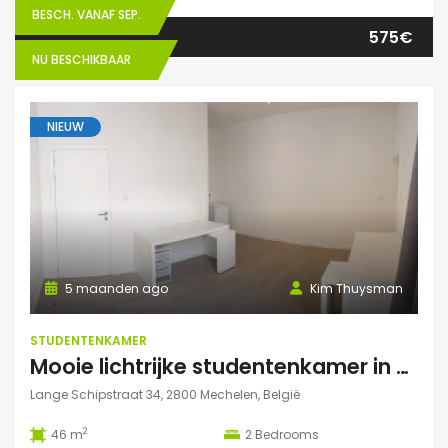
BESCH. VANAF SEP.
575€
NU BESCHIKBAAR
NIEUW
5 maanden ago
Kim Thuysman
STUDENTENKAMER
Mooie lichtrijke studentenkamer in hartje Mechelen! (46m2, 2 pers mogelijk)
Lange Schipstraat 34, 2800 Mechelen, België
2
46 m
2
Bedrooms