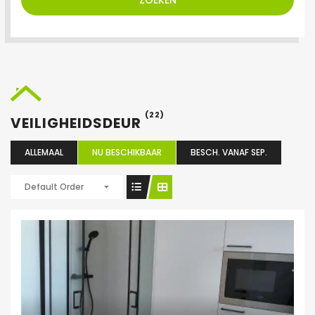
ZOEKEN
(22)
VEILIGHEIDSDEUR
ALLEMAAL
NU BESCHIKBAAR
BESCH. VANAF SEP.
Default Order