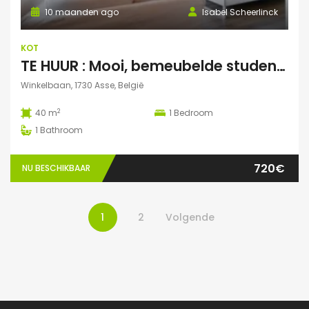
10 maanden ago
Isabel Scheerlinck
KOT
TE HUUR : Mooi, bemeubelde studentenstudio te Asse
Winkelbaan, 1730 Asse, België
2
40 m
1
Bedroom
1
Bathroom
720€
NU BESCHIKBAAR
1
2
Volgende