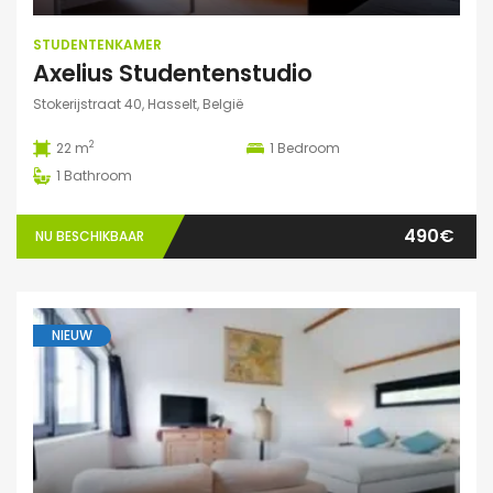
STUDENTENKAMER
Axelius Studentenstudio
Stokerijstraat 40, Hasselt, België
2
22 m
1
Bedroom
1
Bathroom
490€
NU BESCHIKBAAR
NIEUW