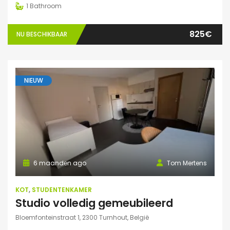
1
Bathroom
825€
NU BESCHIKBAAR
NIEUW
6 maanden ago
Tom Mertens
KOT
,
STUDENTENKAMER
Studio volledig gemeubileerd
Bloemfonteinstraat 1, 2300 Turnhout, België