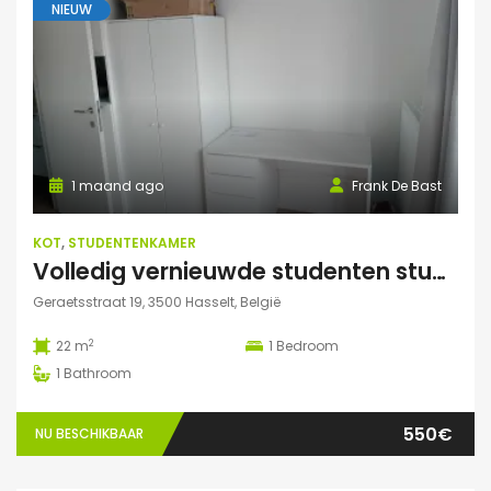
NIEUW
1 maand ago
Frank De Bast
KOT
,
STUDENTENKAMER
Volledig vernieuwde studenten studio te huur
Geraetsstraat 19, 3500 Hasselt, België
2
22 m
1
Bedroom
1
Bathroom
550€
NU BESCHIKBAAR