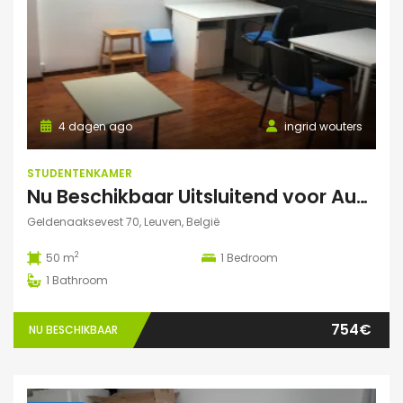
4 dagen ago
ingrid wouters
STUDENTENKAMER
Nu Beschikbaar Uitsluitend voor Augustus 2026 in Leuven Studio
Geldenaaksevest 70, Leuven, België
2
50 m
1
Bedroom
1
Bathroom
754€
NU BESCHIKBAAR