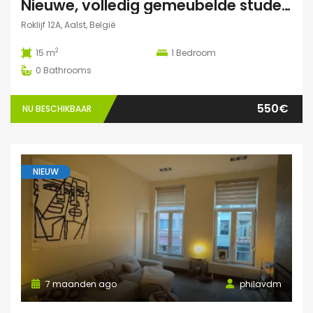
Nieuwe, volledig gemeubelde studentenkamers – All-in – €550/maand
Roklijf 12A, Aalst, België
2
15 m
1
Bedroom
0
Bathrooms
550€
NU BESCHIKBAAR
NIEUW
7 maanden ago
philavdm