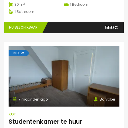
2
30 m
1
Bedroom
1
Bathroom
550€
NU BESCHIKBAAR
NIEUW
7 maanden ago
Barvdker
KOT
Studentenkamer te huur