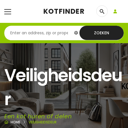
KOTFINDER
ZOEKEN
Veiligheidsdeu
r
Een kot huren of delen
HOME
VEILIGHEIDSDEUR