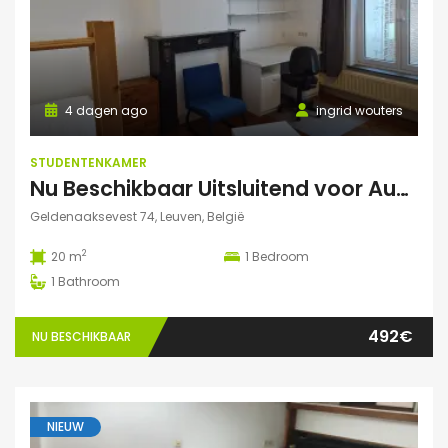
4 dagen ago
ingrid wouters
STUDENTENKAMER
Nu Beschikbaar Uitsluitend voor Augustus 2026 in Leuven
Geldenaaksevest 74, Leuven, België
2
20 m
1
Bedroom
1
Bathroom
492€
NU BESCHIKBAAR
NIEUW