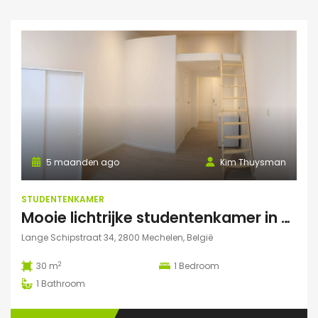
5 maanden ago
Kim Thuysman
STUDENTENKAMER
Mooie lichtrijke studentenkamer in hartje Mechelen! (te huur t.e.m. 31 augustus)
Lange Schipstraat 34, 2800 Mechelen, België
2
30 m
1
Bedroom
1
Bathroom