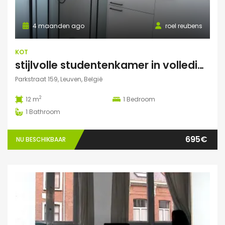
4 maanden ago
roel reubens
KOT
stijlvolle studentenkamer in volledig gerenoveerd studentenhuis
Parkstraat 159, Leuven, België
2
12 m
1
Bedroom
1
Bathroom
695€
NU BESCHIKBAAR