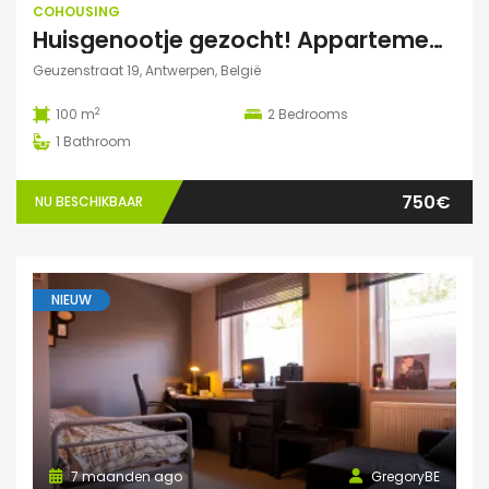
COHOUSING
Huisgenootje gezocht! Appartement aan het Marnixplein, Antwerpen Zuid
Geuzenstraat 19, Antwerpen, België
2
100 m
2
Bedrooms
1
Bathroom
750€
NU BESCHIKBAAR
NIEUW
7 maanden ago
GregoryBE