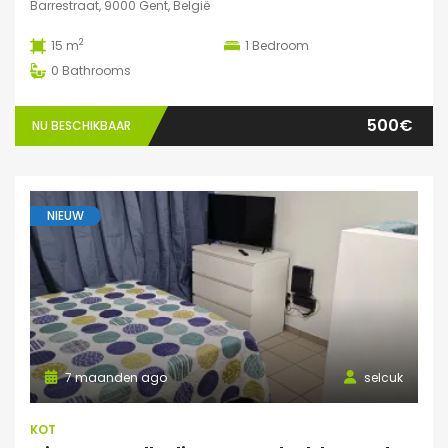
Barrestraat, 9000 Gent, België
2
15 m
1
Bedroom
0
Bathrooms
500€
NU BESCHIKBAAR
NIEUW
7 maanden ago
selcuk
KOT