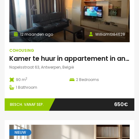
12 maanden ago
William1384628
COHOUSING
Kamer te huur in appartement in antwerpen (Eilandje)
Napelsstraat 63, Antwerpen, België
2
90 m
2
Bedrooms
1
Bathroom
650€
BESCH. VANAF SEP.
NIEUW