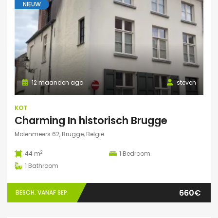
NIEUW
12 maanden ago
steven
KOT
Charming In historisch Brugge
Molenmeers 62, Brugge, België
2
44 m
1
Bedroom
1
Bathroom
660€
BESCH. VANAF SEP.