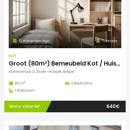
12 maanden ago
Tamara
KOT
Groot (80m²) Bemeubeld Kot / Huis (volledig privé) Diepenbeek
Hanterstraat 21, Bilzen-Hoeselt, België
2
80 m
2
Bedrooms
1
Bathroom
640€
BESCH. VANAF SEP.