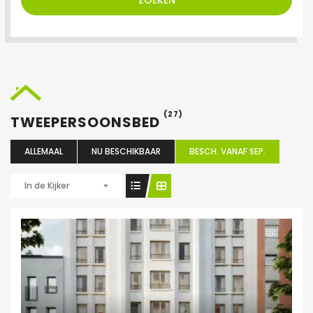
ZOEKEN
(27)
TWEEPERSOONSBED
ALLEMAAL
NU BESCHIKBAAR
BESCH. VANAF SEP.
In de Kijker