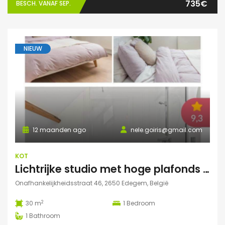
735€
BESCH. VANAF SEP.
NIEUW
12 maanden ago
nele.goiris@gmail.com
KOT
Lichtrijke studio met hoge plafonds in Edegem
Onafhankelijkheidsstraat 46, 2650 Edegem, België
2
30 m
1
Bedroom
1
Bathroom