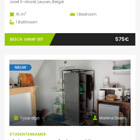
Jozef II-straat, Leuven, België
2
15 m
1
Bedroom
1
Bathroom
575€
BESCH. VANAF SEP.
NIEUW
1 jaar ago
Martine Daem
STUDENTENKAMER