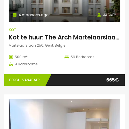
4 maanden ago
JACKEY
KOT
Kot te huur: The Arch Martelaarslaan 250
Martelaarslaan 250, Gent, België
2
500 m
59
Bedrooms
9
Bathrooms
665€
BESCH. VANAF SEP.