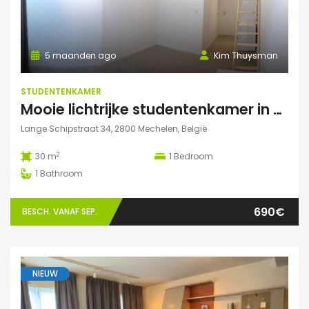
5 maanden ago
Kim Thuysman
STUDENTENKAMER
Mooie lichtrijke studentenkamer in hartje Mechelen
Lange Schipstraat 34, 2800 Mechelen, België
2
30 m
1
Bedroom
1
Bathroom
690€
BESCH. VANAF SEP.
NIEUW