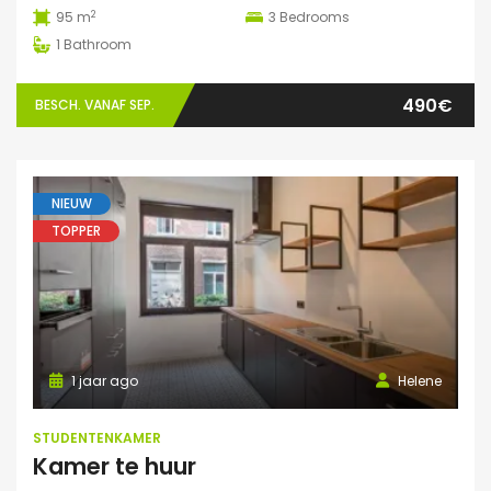
2
95 m
3
Bedrooms
1
Bathroom
490€
BESCH. VANAF SEP.
NIEUW
TOPPER
1 jaar ago
Helene
STUDENTENKAMER
Kamer te huur