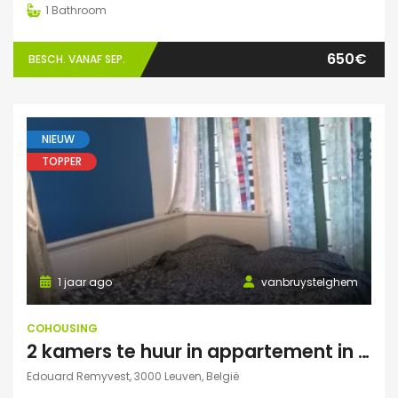
1
Bathroom
650€
BESCH. VANAF SEP.
NIEUW
TOPPER
1 jaar ago
vanbruystelghem
COHOUSING
2 kamers te huur in appartement in Leuven
Edouard Remyvest, 3000 Leuven, België