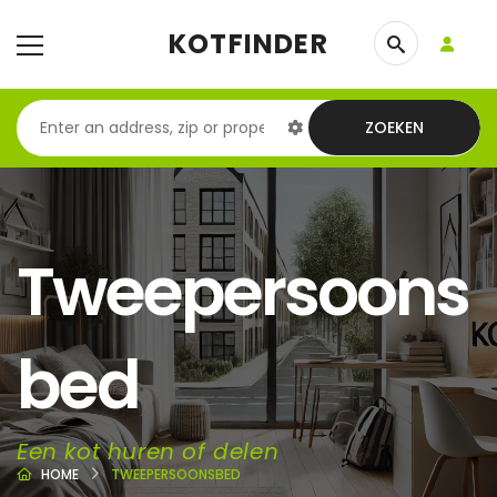
KOTFINDER
ZOEKEN
Tweepersoons
bed
Een kot huren of delen
HOME
TWEEPERSOONSBED