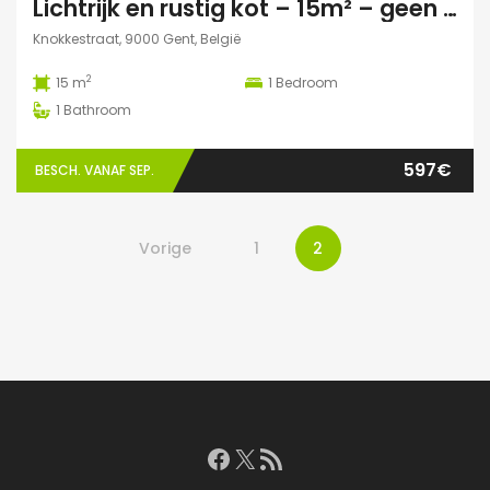
Lichtrijk en rustig kot – 15m² – geen domicilie
Knokkestraat, 9000 Gent, België
2
15 m
1
Bedroom
1
Bathroom
597€
BESCH. VANAF SEP.
Vorige
1
2
Facebook
X
RSS feed