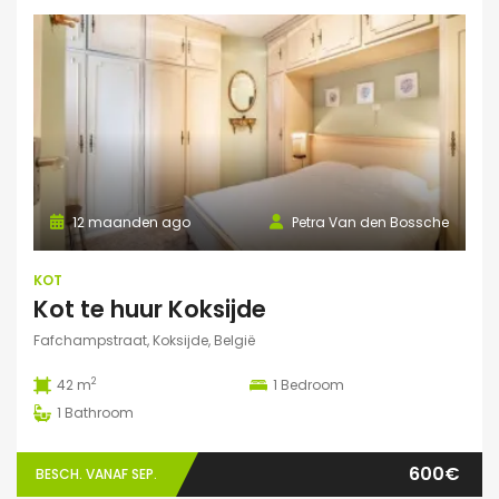
12 maanden ago
Petra Van den Bossche
KOT
Kot te huur Koksijde
Fafchampstraat, Koksijde, België
2
42 m
1
Bedroom
1
Bathroom
600€
BESCH. VANAF SEP.