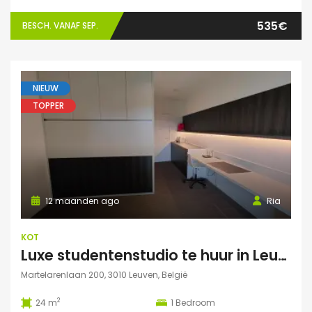
535€
BESCH. VANAF SEP.
NIEUW
TOPPER
12 maanden ago
Ria
KOT
Luxe studentenstudio te huur in Leuven
Martelarenlaan 200, 3010 Leuven, België
2
24 m
1
Bedroom