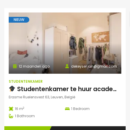
NIEUW
12 maanden ago
dekeyser.jan@gmail.com
STUDENTENKAMER
Studentenkamer te huur academiejaar 2025-2026 – Ruelensvest 63, Leuven (Naamsepoort)
Erasme Ruelensvest 63, Leuven, België
2
16 m
1
Bedroom
1
Bathroom