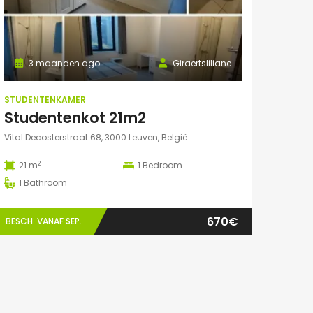
3 maanden ago
Giraertsliliane
STUDENTENKAMER
Studentenkot 21m2
Vital Decosterstraat 68, 3000 Leuven, België
2
21 m
1
Bedroom
1
Bathroom
670€
BESCH. VANAF SEP.