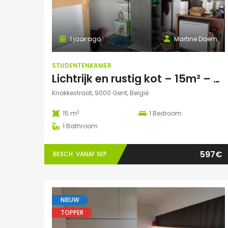
1 jaar ago
Martine Daem
STUDENTENKAMER
Lichtrijk en rustig kot – 15m² – geen domicilie
Knokkestraat, 9000 Gent, België
2
15 m
1
Bedroom
1
Bathroom
597€
BESCH. VANAF SEP.
NIEUW
TOPPER