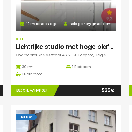
12 maanden ago
nele.goiris@gmail.com
KOT
Lichtrijke studio met hoge plafonds in Edegem
Onafhankelijkheidsstraat 46, 2650 Edegem, België
2
30 m
1
Bedroom
1
Bathroom
535€
BESCH. VANAF SEP.
NIEUW