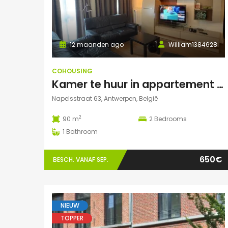
12 maanden ago
William1384628
COHOUSING
Kamer te huur in appartement in antwerpen (Eilandje)
Napelsstraat 63, Antwerpen, België
2
90 m
2
Bedrooms
1
Bathroom
650€
BESCH. VANAF SEP.
NIEUW
TOPPER