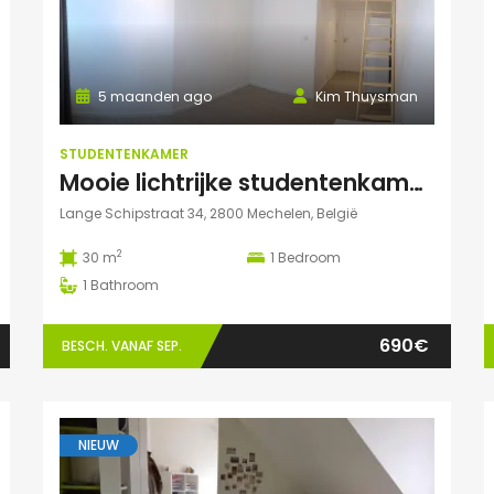
5 maanden ago
Kim Thuysman
STUDENTENKAMER
Mooie lichtrijke studentenkamer in hartje Mechelen
Lange Schipstraat 34, 2800 Mechelen, België
2
30 m
1
Bedroom
1
Bathroom
690€
BESCH. VANAF SEP.
NIEUW