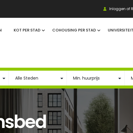
Inloggen of R
N
KOT PER STAD
COHOUSING PER STAD
UNIVERSITEI
nsbed