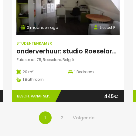
3 maanden ago
Liesbet P
STUDENTENKAMER
onderverhuur: studio Roeselare (va 01/02/27)
Zuidstraat 75, Roeselare, België
2
20 m
1
Bedroom
1
Bathroom
445€
BESCH. VANAF SEP.
1
2
Volgende