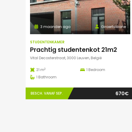
3 maanden ago
Giraertsliliane
STUDENTENKAMER
Prachtig studentenkot 21m2
Vital Decosterstraat, 3000 Leuven, België
2
21 m
1
Bedroom
1
Bathroom
670€
BESCH. VANAF SEP.