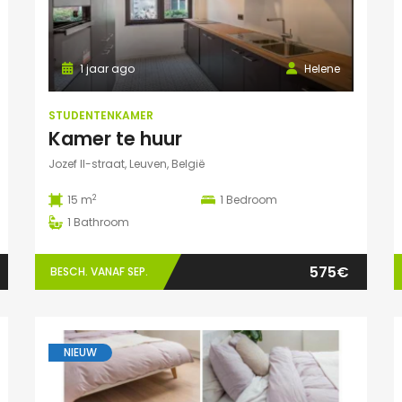
1 jaar ago
Helene
STUDENTENKAMER
Kamer te huur
Jozef II-straat, Leuven, België
2
15 m
1
Bedroom
1
Bathroom
575€
BESCH. VANAF SEP.
NIEUW