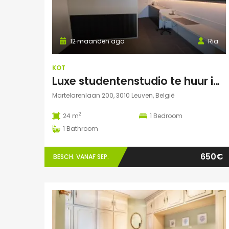
12 maanden ago
Ria
KOT
Luxe studentenstudio te huur in Leuven
Martelarenlaan 200, 3010 Leuven, België
2
24 m
1
Bedroom
1
Bathroom
650€
BESCH. VANAF SEP.