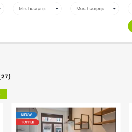
(27)
.
NIEUW
TOPPER