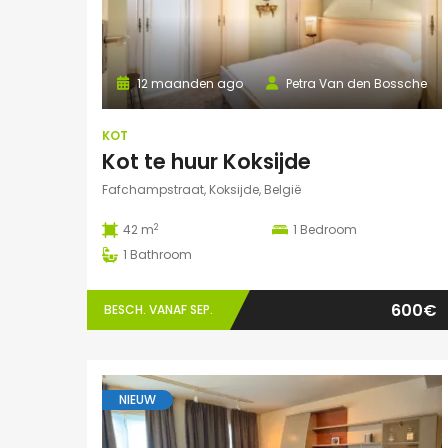
12 maanden ago
Petra Van den Bossche
KOT
Kot te huur Koksijde
Fafchampstraat, Koksijde, België
2
42 m
1
Bedroom
1
Bathroom
600€
BESCH. VANAF SEP.
NIEUW