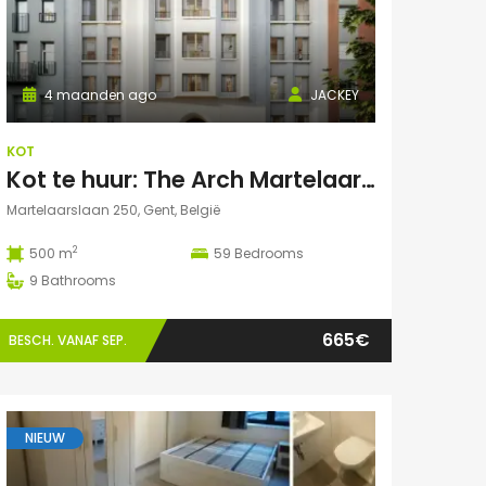
4 maanden ago
JACKEY
KOT
Kot te huur: The Arch Martelaarslaan 250
Martelaarslaan 250, Gent, België
2
500 m
59
Bedrooms
9
Bathrooms
665€
BESCH. VANAF SEP.
NIEUW