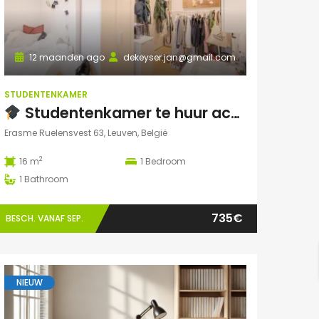
12 maanden ago
dekeyser.jan@gmail.com
STUDENTENKAMER
Studentenkamer te huur academiejaar 2025-2026 – Ruelensvest 63, Leuven (Naamsepoort)
Erasme Ruelensvest 63, Leuven, België
2
16 m
1
Bedroom
1
Bathroom
735€
BESCH. VANAF SEP.
NIEUW