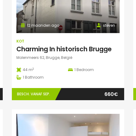
12 maanden ago
steven
KOT
Charming In historisch Brugge
Molenmeers 62, Brugge, België
2
44 m
1
Bedroom
1
Bathroom
660€
BESCH. VANAF SEP.