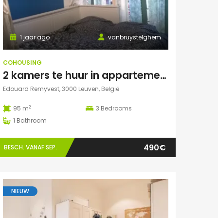
1 jaar ago
vanbruystelghem
COHOUSING
2 kamers te huur in appartement in Leuven
Edouard Remyvest, 3000 Leuven, België
2
95 m
3
Bedrooms
1
Bathroom
490€
BESCH. VANAF SEP.
NIEUW