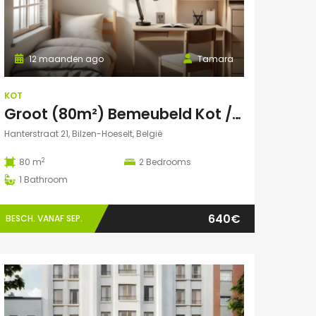
12 maanden ago
Tamara
KOT
Groot (80m²) Bemeubeld Kot / Huis (volledig privé) Diepenbeek
Hanterstraat 21, Bilzen-Hoeselt, België
2
80 m
2
Bedrooms
1
Bathroom
640€
BESCH. VANAF SEP.