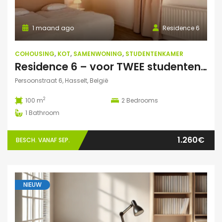
1 maand ago
Residence 6
COHOUSING
,
KOT
,
SAMENWONING
,
STUDENTENKAMER
Residence 6 – voor TWEE studenten: Exclusieve studentenduplex
Persoonstraat 6, Hasselt, België
2
100 m
2
Bedrooms
1
Bathroom
1.260€
BESCH. VANAF SEP.
NIEUW