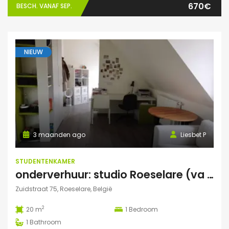
670€
BESCH. VANAF SEP.
NIEUW
3 maanden ago
Liesbet P
STUDENTENKAMER
onderverhuur: studio Roeselare (va 01/02/27)
Zuidstraat 75, Roeselare, België
2
20 m
1
Bedroom
1
Bathroom