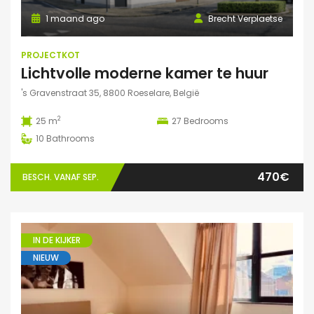
1 maand ago
Brecht Verplaetse
PROJECTKOT
Lichtvolle moderne kamer te huur
's Gravenstraat 35, 8800 Roeselare, België
2
25 m
27
Bedrooms
10
Bathrooms
470€
BESCH. VANAF SEP.
IN DE KIJKER
NIEUW