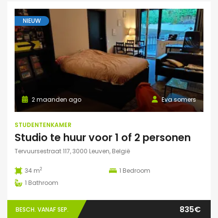
NIEUW
2 maanden ago
Eva somers
STUDENTENKAMER
Studio te huur voor 1 of 2 personen
Tervuursestraat 117, 3000 Leuven, België
2
34 m
1
Bedroom
1
Bathroom
835€
BESCH. VANAF SEP.