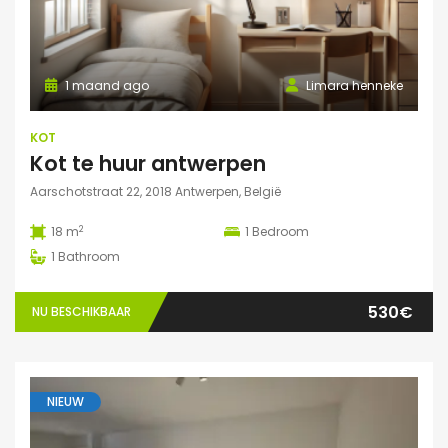
1 maand ago
Limara henneke
KOT
Kot te huur antwerpen
Aarschotstraat 22, 2018 Antwerpen, België
2
18 m
1
Bedroom
1
Bathroom
530€
NU BESCHIKBAAR
NIEUW