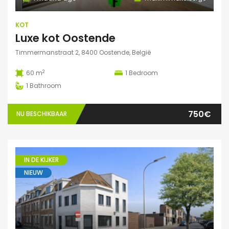
KOT
Luxe kot Oostende
Timmermanstraat 2, 8400 Oostende, België
2
60 m
1
Bedroom
1
Bathroom
750€
NU BESCHIKBAAR
IN DE KIJKER
NIEUW