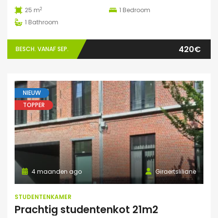
2
25 m
1
Bedroom
1
Bathroom
420€
BESCH. VANAF SEP.
NIEUW
TOPPER
4 maanden ago
Giraertsliliane
STUDENTENKAMER
Prachtig studentenkot 21m2