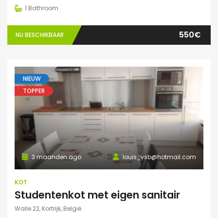
1
Bathroom
550€
NU BESCHIKBAAR
NIEUW
TOPPER
3 maanden ago
louis_vsb@hotmail.com
KOT
Studentenkot met eigen sanitair
Walle 22, Kortrijk, België