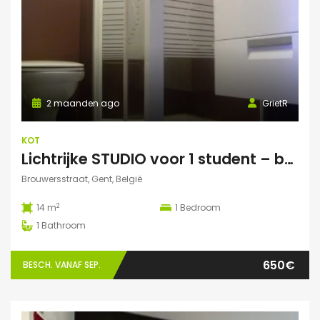
2 maanden ago
GrietR
KOT
Lichtrijke STUDIO voor 1 student – buurt Hoogstraat/Poel Gent
Brouwersstraat, Gent, België
2
14 m
1
Bedroom
1
Bathroom
650€
BESCH. VANAF SEP.