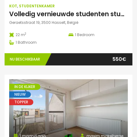
KOT
,
STUDENTENKAMER
Volledig vernieuwde studenten studio te huur
Geraetsstraat 19, 3500 Hasselt, België
2
22 m
1
Bedroom
1
Bathroom
550€
NU BESCHIKBAAR
IN DE KIJKER
NIEUW
TOPPER
1 maand ago
maxim.makelberge