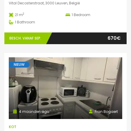
Vital Decosterstraat, 3000 Leuven, België
2
21 m
1
Bedroom
1
Bathroom
670€
BESCH. VANAF SEP.
NIEUW
4 maanden ago
Fran Bogaert
KOT