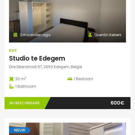
2 maanden ago
Quentin Kebers
KOT
Studio te Edegem
Drie Eikenstraat 67, 2650 Edegem, België
2
30 m
1
Bedroom
1
Bathroom
600€
NU BESCHIKBAAR
NIEUW