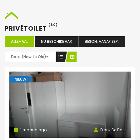
(80)
PRIVÉTOILET
ALLEMAAL
NU BESCHIKBAAR
BESCH. VANAF SEP.
Date (New to Old)
NIEUW
1 maand ago
Frank De Bast