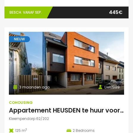
445€
BESCH. VANAF SEP.
NIEUW
3 maanden ago
Lien1989
COHOUSING
Appartement HEUSDEN te huur voor COHOUSING
Kleempendorp 62/202
2
125 m
2
Bedrooms