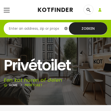
KOTFINDER
ZOEKEN
Privétoilet
Een kot huren of delen
HOME
PRIVÉTOILET