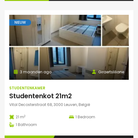
NIEUW
3 maanden ago
Giraertsliliane
STUDENTENKAMER
Studentenkot 21m2
Vital Decosterstraat 68, 3000 Leuven, België
2
21 m
1
Bedroom
1
Bathroom