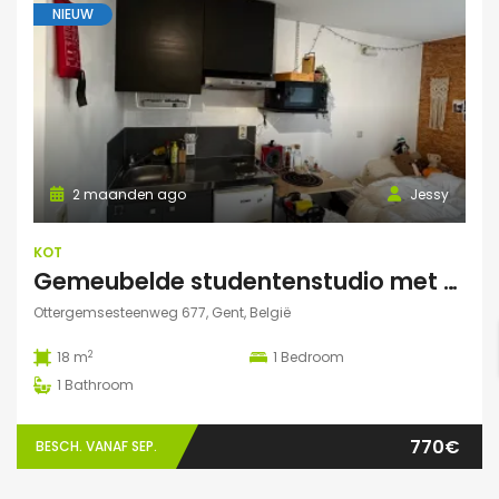
NIEUW
2 maanden ago
Jessy
KOT
Gemeubelde studentenstudio met privéparking op toplocatie nabij UZ Gent en UGent
Ottergemsesteenweg 677, Gent, België
2
18 m
1
Bedroom
1
Bathroom
770€
BESCH. VANAF SEP.