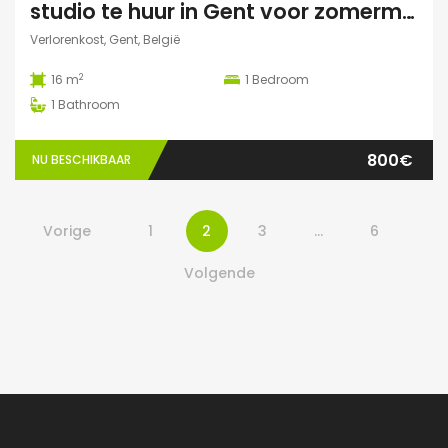
studio te huur in Gent voor zomermaanden
Verlorenkost, Gent, België
2
16 m
1
Bedroom
1
Bathroom
800€
NU BESCHIKBAAR
Vorige
1
2
3
…
6
Volgende