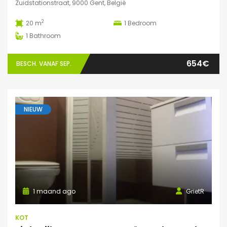
Zuidstationstraat, 9000 Gent, België
2
20 m
1
Bedroom
1
Bathroom
654€
BESCH. VANAF SEP.
NIEUW
1 maand ago
GrietR
KOT