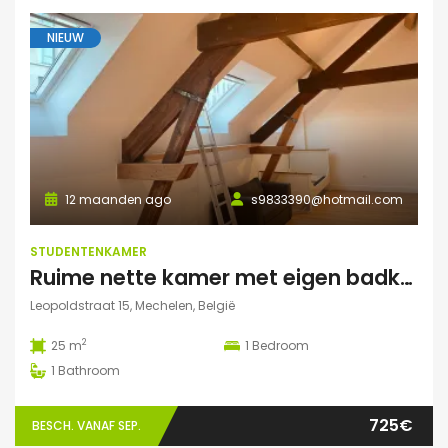
NIEUW
12 maanden ago
s9833390@hotmail.com
STUDENTENKAMER
Ruime nette kamer met eigen badkamer en veel lichtinval
Leopoldstraat 15, Mechelen, België
2
25 m
1
Bedroom
1
Bathroom
725€
BESCH. VANAF SEP.