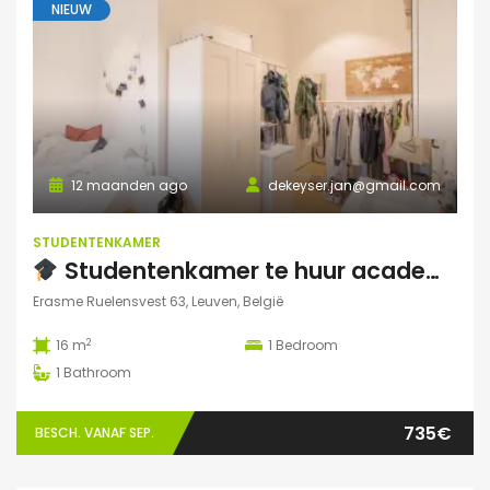
NIEUW
12 maanden ago
dekeyser.jan@gmail.com
STUDENTENKAMER
Studentenkamer te huur academiejaar 2025-2026 – Ruelensvest 63, Leuven (Naamsepoort)
Erasme Ruelensvest 63, Leuven, België
2
16 m
1
Bedroom
1
Bathroom
735€
BESCH. VANAF SEP.