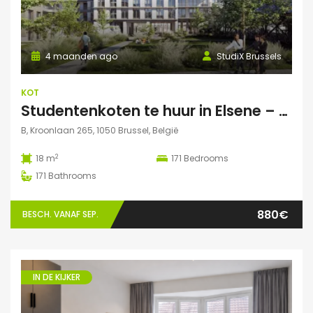
4 maanden ago
StudiX Brussels
KOT
Studentenkoten te huur in Elsene – Residentie StudiX
B, Kroonlaan 265, 1050 Brussel, België
2
18 m
171
Bedrooms
171
Bathrooms
880€
BESCH. VANAF SEP.
IN DE KIJKER