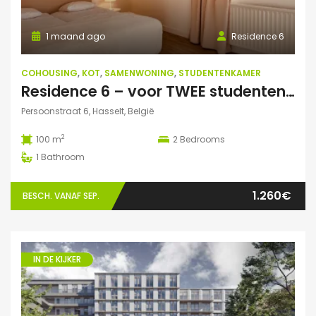
1 maand ago
Residence 6
COHOUSING
,
KOT
,
SAMENWONING
,
STUDENTENKAMER
Residence 6 – voor TWEE studenten: Exclusieve studentenduplex
Persoonstraat 6, Hasselt, België
2
100 m
2
Bedrooms
1
Bathroom
1.260€
BESCH. VANAF SEP.
IN DE KIJKER