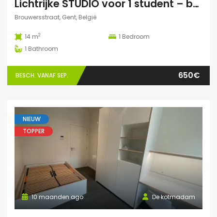
Lichtrijke STUDIO voor 1 student – buurt Hoogstraat/Poel Gent
Brouwersstraat, Gent, België
2
14 m
1
Bedroom
1
Bathroom
650€
BESCH. VANAF SEP.
NIEUW
TOPPER
10 maanden ago
De kotmadam