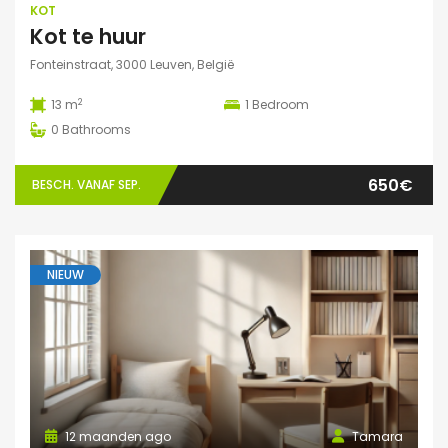
KOT
Kot te huur
Fonteinstraat, 3000 Leuven, België
2
13 m
1
Bedroom
0
Bathrooms
650€
BESCH. VANAF SEP.
NIEUW
12 maanden ago
Tamara