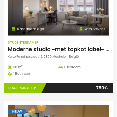
6 maanden ago
Wim Stevens
STUDENTENKAMER
Moderne studio -met topkot label- te huur gelegen in hartje Mechelen
Korte Pennincstraat 12, 2800 Mechelen, België
2
30 m
1
Bedroom
1
Bathroom
750€
BESCH. VANAF SEP.
NIEUW