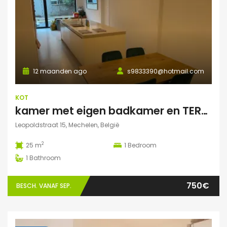
12 maanden ago
s9833390@hotmail.com
KOT
kamer met eigen badkamer en TERRAS
Leopoldstraat 15, Mechelen, België
2
25 m
1
Bedroom
1
Bathroom
750€
BESCH. VANAF SEP.