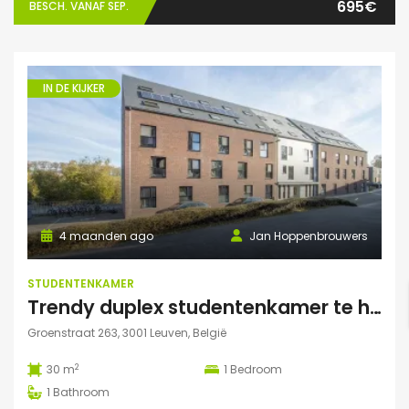
695€
BESCH. VANAF SEP.
IN DE KIJKER
4 maanden ago
Jan Hoppenbrouwers
STUDENTENKAMER
Trendy duplex studentenkamer te huur met grote zonnige tuin, grote polyvalente ruimte (chillen, spelletjes…) en fietsenberging
Groenstraat 263, 3001 Leuven, België
2
30 m
1
Bedroom
1
Bathroom