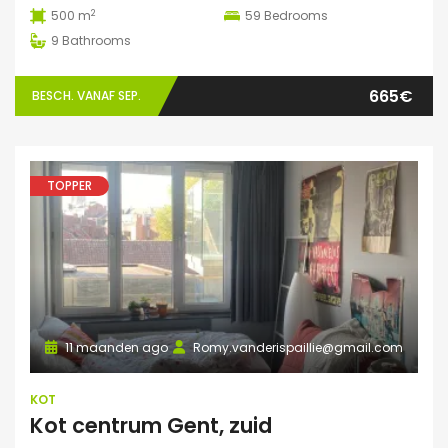
2
500 m
59
Bedrooms
9
Bathrooms
665€
BESCH. VANAF SEP.
TOPPER
11 maanden ago
Romy.vanderispaillie@gmail.com
KOT
Kot centrum Gent, zuid