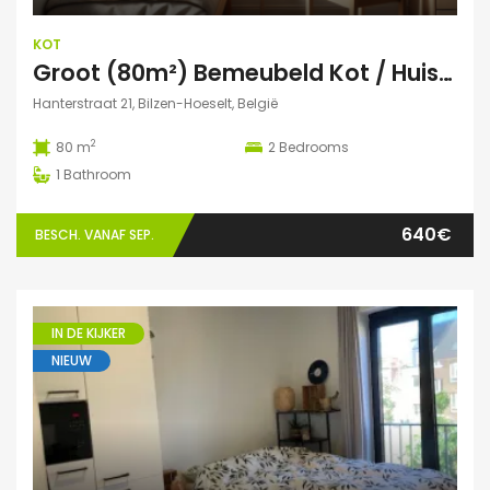
KOT
Groot (80m²) Bemeubeld Kot / Huis (volledig privé) Diepenbeek
Hanterstraat 21, Bilzen-Hoeselt, België
2
80 m
2
Bedrooms
1
Bathroom
640€
BESCH. VANAF SEP.
IN DE KIJKER
NIEUW