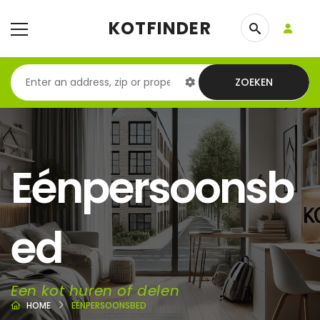
KOTFINDER
ZOEKEN
Eénpersoonsb
ed
Een kot huren of delen
HOME
EÉNPERSOONSBED