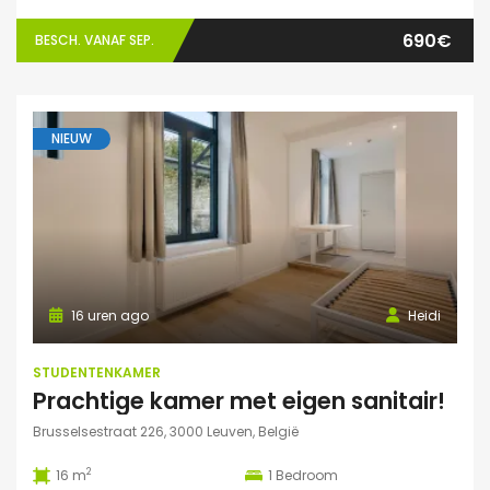
690€
BESCH. VANAF SEP.
NIEUW
16 uren ago
Heidi
STUDENTENKAMER
Prachtige kamer met eigen sanitair!
Brusselsestraat 226, 3000 Leuven, België
2
16 m
1
Bedroom