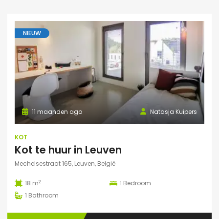
NIEUW
11 maanden ago
Natasja Kuipers
KOT
Kot te huur in Leuven
Mechelsestraat 165, Leuven, België
2
18 m
1
Bedroom
1
Bathroom