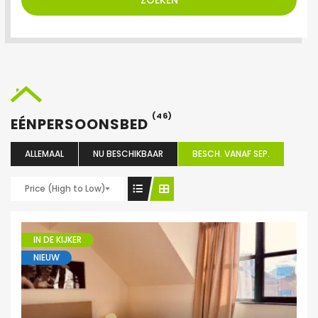
ZOEKEN
(46)
EÉNPERSOONSBED
ALLEMAAL
NU BESCHIKBAAR
BESCH. VANAF SEP.
Price (High to Low)
IN DE KIJKER
NIEUW