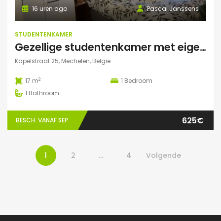
16 uren ago
Pascal Janssens
STUDENTENKAMER
Gezellige studentenkamer met eigen badkamer in Mechelen
Kapelstraat 25, Mechelen, België
2
17 m
1
Bedroom
1
Bathroom
625€
BESCH. VANAF SEP.
1
2
…
4
Volgende