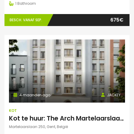
1
Bathroom
675€
BESCH. VANAF SEP.
4 maanden ago
JACKEY
KOT
Kot te huur: The Arch Martelaarslaan 250
Martelaarslaan 250, Gent, België