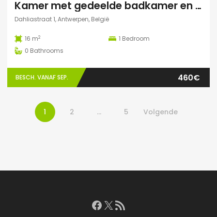
Kamer met gedeelde badkamer en keuken
Dahliastraat 1, Antwerpen, België
2
16 m
1
Bedroom
0
Bathrooms
460€
BESCH. VANAF SEP.
1
2
…
5
Volgende
Facebook
X
RSS feed