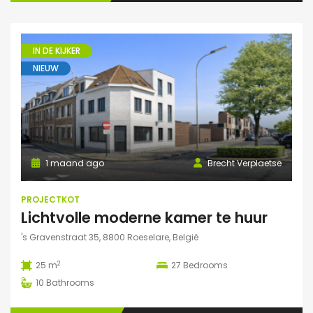
IN DE KIJKER
NIEUW
1 maand ago
Brecht Verplaetse
PROJECTKOT
Lichtvolle moderne kamer te huur
's Gravenstraat 35, 8800 Roeselare, België
2
25 m
27
Bedrooms
10
Bathrooms