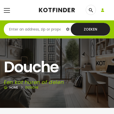
KOTFINDER
ZOEKEN
Douche
Een kot huren of delen
HOME
DOUCHE