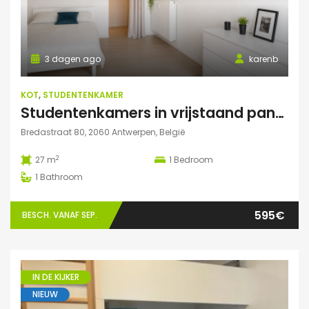
3 dagen ago
karenb
KOT
,
STUDENTENKAMER
Studentenkamers in vrijstaand pand ‘De Drie Snellen’.
Bredastraat 80, 2060 Antwerpen, België
2
27 m
1
Bedroom
1
Bathroom
595€
BESCH. VANAF SEP.
IN DE KIJKER
NIEUW