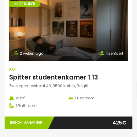
IN DE KIJKER
2 weken ago
Ilse Baert
KOT
Spitter studentenkamer 1.13
Zwevegemsestraat 49, 8500 Kortrijk, België
2
16 m
1
Bedroom
1
Bathroom
425€
BESCH. VANAF SEP.