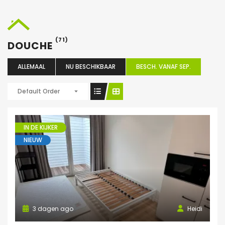
(71)
DOUCHE
ALLEMAAL
NU BESCHIKBAAR
BESCH. VANAF SEP.
Default Order
IN DE KIJKER
NIEUW
3 dagen ago
Heidi