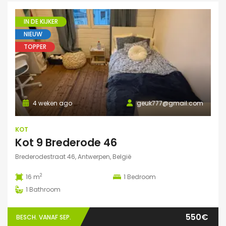
IN DE KIJKER
NIEUW
TOPPER
4 weken ago
geuk777@gmail.com
KOT
Kot 9 Brederode 46
Brederodestraat 46, Antwerpen, België
2
16 m
1
Bedroom
1
Bathroom
550€
BESCH. VANAF SEP.