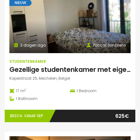
NIEUW
3 dagen ago
Pascal Janssens
STUDENTENKAMER
Gezellige studentenkamer met eigen badkamer in Mechelen
Kapelstraat 25, Mechelen, België
2
17 m
1
Bedroom
1
Bathroom
625€
BESCH. VANAF SEP.