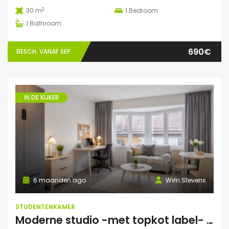
2
30 m
1
Bedroom
1
Bathroom
690€
BESCH. VANAF SEP.
IN DE KIJKER
6 maanden ago
Wim Stevens
STUDENTENKAMER
Moderne studio -met topkot label- te huur gelegen in hartje Mechelen