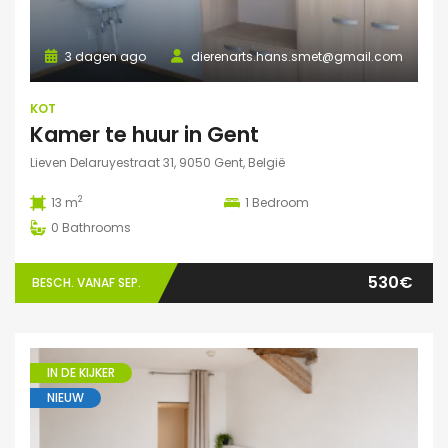
3 dagen ago
dierenarts.hans.smet@gmail.com
KOT
Kamer te huur in Gent
Lieven Delaruyestraat 31, 9050 Gent, België
2
13 m
1
Bedroom
0
Bathrooms
530€
BESCH. VANAF SEP.
IN DE KIJKER
NIEUW