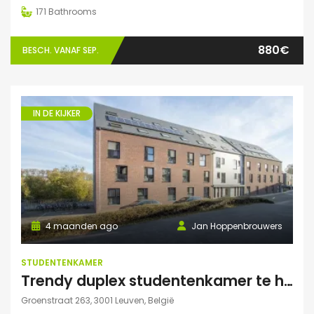
171
Bathrooms
880€
BESCH. VANAF SEP.
IN DE KIJKER
4 maanden ago
Jan Hoppenbrouwers
STUDENTENKAMER
Trendy duplex studentenkamer te huur met grote zonnige tuin, grote polyvalente ruimte (chillen, spelletjes…) en fietsenberging
Groenstraat 263, 3001 Leuven, België