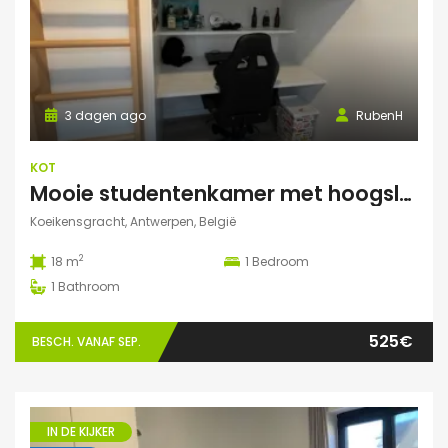
3 dagen ago
RubenH
KOT
Mooie studentenkamer met hoogslaper en grote gemeenschappelijke ruimte/terras in Campus Eilandje
Koeikensgracht, Antwerpen, België
2
18 m
1
Bedroom
1
Bathroom
525€
BESCH. VANAF SEP.
IN DE KIJKER