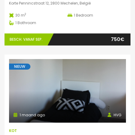
Korte Pennincstraat 12, 2800 Mechelen, België
2
30 m
1
Bedroom
1
Bathroom
750€
BESCH. VANAF SEP.
NIEUW
1 maand ago
HVG
KOT