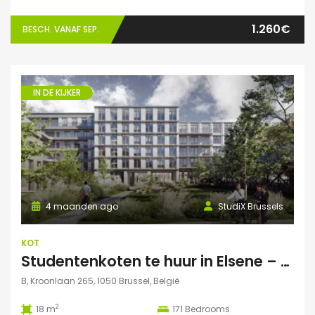
1.260€
BESCH. VANAF SEP.
IN DE KIJKER
4 maanden ago
StudiX Brussels
KOT
Studentenkoten te huur in Elsene – Residentie StudiX
B, Kroonlaan 265, 1050 Brussel, België
2
18 m
171
Bedrooms