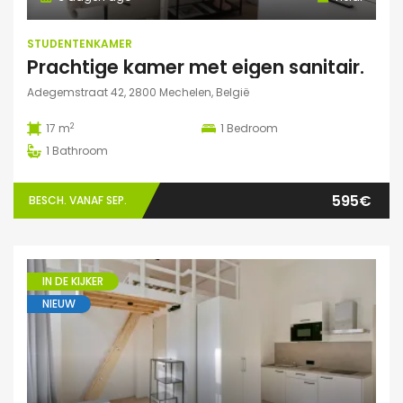
STUDENTENKAMER
Prachtige kamer met eigen sanitair.
Adegemstraat 42, 2800 Mechelen, België
2
17 m
1
Bedroom
1
Bathroom
595€
BESCH. VANAF SEP.
IN DE KIJKER
NIEUW