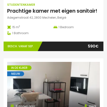
STUDENTENKAMER
Prachtige kamer met eigen sanitair!
Adegemstraat 42, 2800 Mechelen, België
2
15 m
1
Bedroom
1
Bathroom
590€
BESCH. VANAF SEP.
IN DE KIJKER
NIEUW
3 dagen ago
Heidi