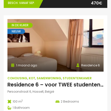
470€
BESCH. VANAF SEP.
IN DE KIJKER
NIEUW
1 maand ago
Residence 6
COHOUSING
,
KOT
,
SAMENWONING
,
STUDENTENKAMER
Residence 6 – voor TWEE studenten: Exclusieve studentenduplex
Persoonstraat 6, Hasselt, België
2
100 m
2
Bedrooms
1
Bathroom