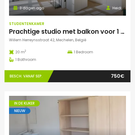
3 dagen ago
Heidi
STUDENTENKAMER
Prachtige studio met balkon voor 1 student(e)!
Willem Herreynsstraat 42, Mechelen, België
2
20 m
1
Bedroom
1
Bathroom
750€
BESCH. VANAF SEP.
IN DE KIJKER
NIEUW