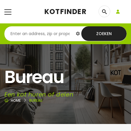
KOTFINDER
ZOEKEN
Bureau
Een kot huren of delen
HOME
BUREAU