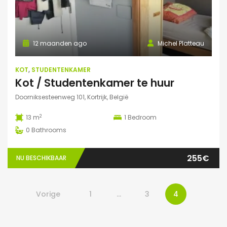
12 maanden ago
Michel Platteau
KOT
,
STUDENTENKAMER
Kot / Studentenkamer te huur
Doorniksesteenweg 101, Kortrijk, België
2
13 m
1
Bedroom
0
Bathrooms
255€
NU BESCHIKBAAR
Vorige
1
…
3
4