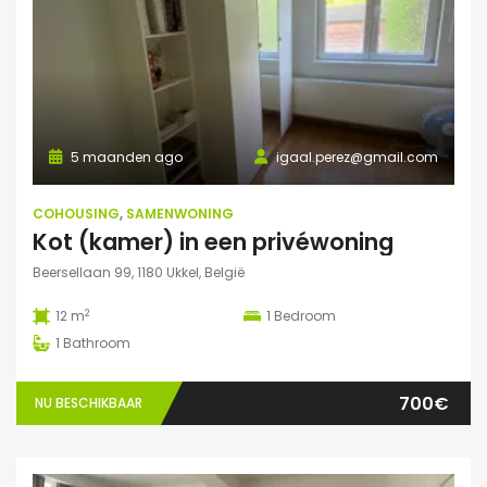
5 maanden ago
igaal.perez@gmail.com
COHOUSING
,
SAMENWONING
Kot (kamer) in een privéwoning
Beersellaan 99, 1180 Ukkel, België
2
12 m
1
Bedroom
1
Bathroom
700€
NU BESCHIKBAAR