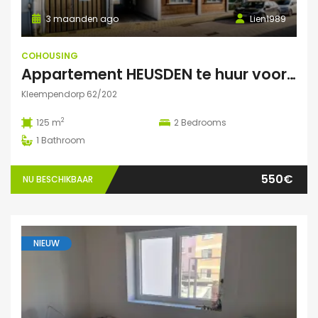
3 maanden ago
Lien1989
COHOUSING
Appartement HEUSDEN te huur voor COHOUSING
Kleempendorp 62/202
2
125 m
2
Bedrooms
1
Bathroom
550€
NU BESCHIKBAAR
NIEUW