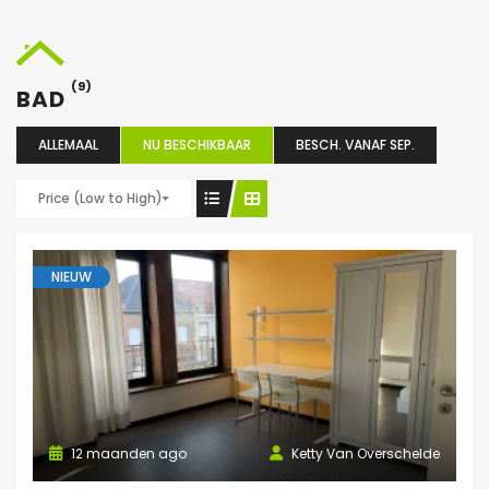
(9)
BAD
ALLEMAAL
NU BESCHIKBAAR
BESCH. VANAF SEP.
Price (Low to High)
NIEUW
12 maanden ago
Ketty Van Overschelde