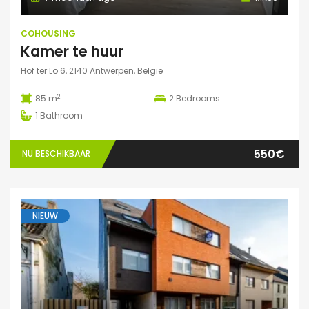
COHOUSING
Kamer te huur
Hof ter Lo 6, 2140 Antwerpen, België
2
85 m
2
Bedrooms
1
Bathroom
550€
NU BESCHIKBAAR
NIEUW