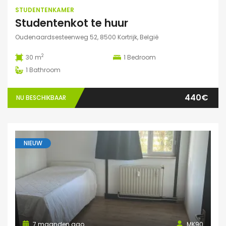
STUDENTENKAMER
Studentenkot te huur
Oudenaardsesteenweg 52, 8500 Kortrijk, België
2
30 m
1
Bedroom
1
Bathroom
440€
NU BESCHIKBAAR
NIEUW
7 maanden ago
MK90