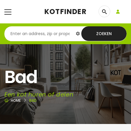
KOTFINDER
ZOEKEN
Bad
Een kot huren of delen
HOME
BAD