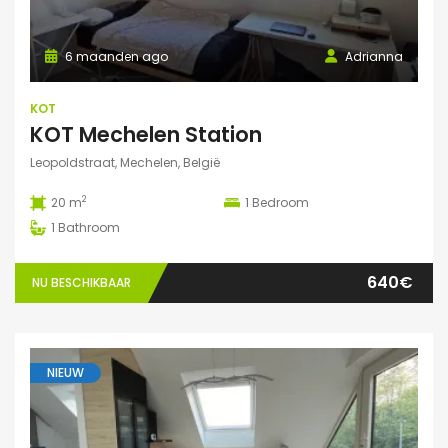
6 maanden ago
Adrianna
KOT
KOT Mechelen Station
Leopoldstraat, Mechelen, België
2
20 m
1
Bedroom
1
Bathroom
640€
NU BESCHIKBAAR
NIEUW