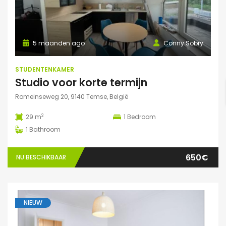
5 maanden ago
Conny Sobry
STUDENTENKAMER
Studio voor korte termijn
Romeinseweg 20, 9140 Temse, België
2
29 m
1
Bedroom
1
Bathroom
650€
NU BESCHIKBAAR
NIEUW