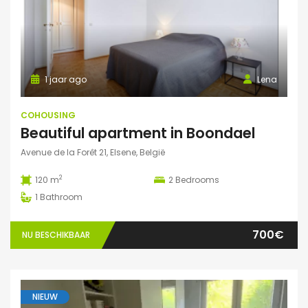
1 jaar ago
Lena
COHOUSING
Beautiful apartment in Boondael
Avenue de la Forêt 21, Elsene, België
2
120 m
2
Bedrooms
1
Bathroom
700€
NU BESCHIKBAAR
NIEUW