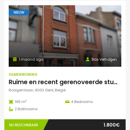
NIEUW
1 maand ago
Bas Verhagen
SAMENWONING
Ruime en recent gerenoveerde studentenwoning op toplocatie in Gent
Rooigemlaan, 9000 Gent, België
2
195 m
4
Bedrooms
2
Bathrooms
1.800€
NU BESCHIKBAAR