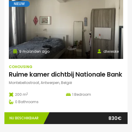
NIEUW
9 maanden ago
dlwieske
COHOUSING
Ruime kamer dichtbij Nationale Bank
Montebellostraat, Antwerpen, België
2
200 m
1
Bedroom
0
Bathrooms
830€
NU BESCHIKBAAR