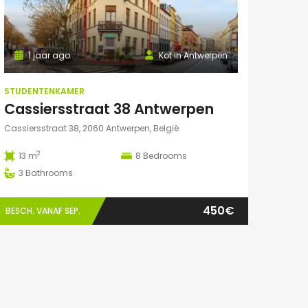
1 jaar ago
Kot in Antwerpen
STUDENTENKAMER
Cassiersstraat 38 Antwerpen
Cassiersstraat 38, 2060 Antwerpen, België
2
13 m
8
Bedrooms
3
Bathrooms
450€
BESCH. VANAF SEP.