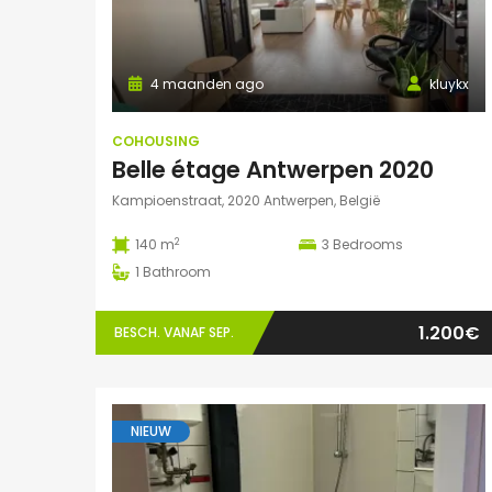
4 maanden ago
kluykx
COHOUSING
Belle étage Antwerpen 2020
Kampioenstraat, 2020 Antwerpen, België
2
140 m
3
Bedrooms
1
Bathroom
1.200€
BESCH. VANAF SEP.
NIEUW