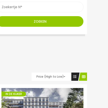
ZOEKEN
Price (High to Low)
IN DE KIJKER