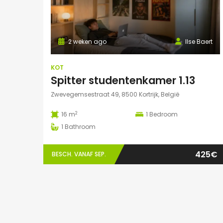
2 weken ago
Ilse Baert
KOT
Spitter studentenkamer 1.13
Zwevegemsestraat 49, 8500 Kortrijk, België
2
16 m
1
Bedroom
1
Bathroom
425€
BESCH. VANAF SEP.