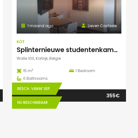
1 maand ago
Lieven Casteele
KOT
Splinternieuwe studentenkamer te huur in authentiek herenhuis
Walle 100, Kortrijk, België
2
15 m
1
Bedroom
0
Bathrooms
BESCH. VANAF SEP.
355€
NU BESCHIKBAAR