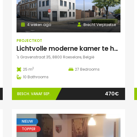
4 weken ago
Brecht Verplaetse
PROJECTKOT
Lichtvolle moderne kamer te huur
's Gravenstraat 35, 8800 Roeselare, België
2
25 m
27
Bedrooms
10
Bathrooms
470€
BESCH. VANAF SEP.
NIEUW
TOPPER