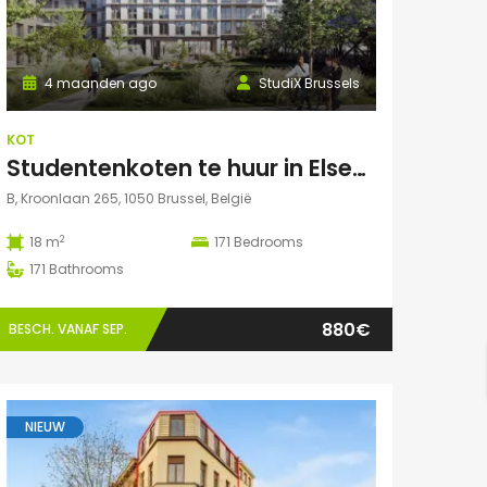
4 maanden ago
StudiX Brussels
KOT
Studentenkoten te huur in Elsene – Residentie StudiX
B, Kroonlaan 265, 1050 Brussel, België
2
18 m
171
Bedrooms
171
Bathrooms
880€
BESCH. VANAF SEP.
NIEUW