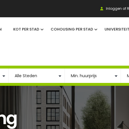
Inloggen of R
N
KOT PER STAD
COHOUSING PER STAD
UNIVERSITEI
ing