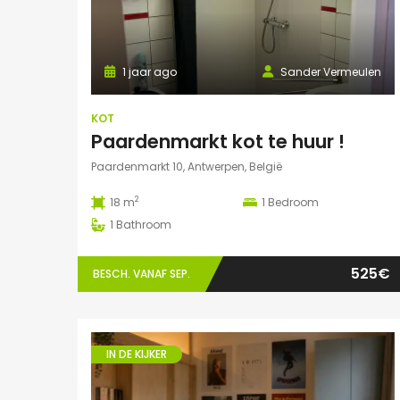
1 jaar ago
Sander Vermeulen
KOT
Paardenmarkt kot te huur !
Paardenmarkt 10, Antwerpen, België
2
18 m
1
Bedroom
1
Bathroom
525€
BESCH. VANAF SEP.
IN DE KIJKER