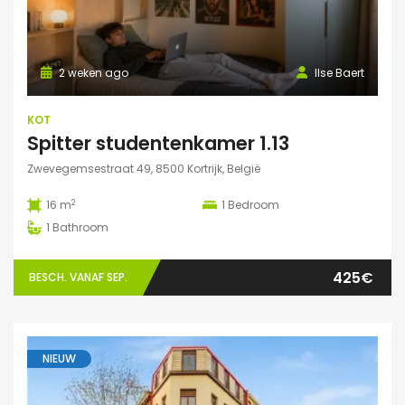
2 weken ago
Ilse Baert
KOT
Spitter studentenkamer 1.13
Zwevegemsestraat 49, 8500 Kortrijk, België
2
16 m
1
Bedroom
1
Bathroom
425€
BESCH. VANAF SEP.
NIEUW