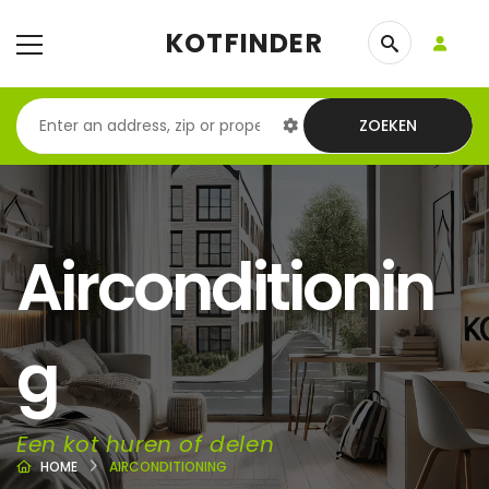
KOTFINDER
ZOEKEN
Airconditionin
g
Een kot huren of delen
HOME
AIRCONDITIONING