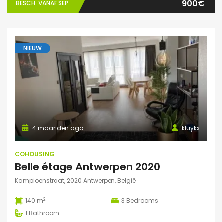
900€
BESCH. VANAF SEP.
NIEUW
4 maanden ago
kluykx
COHOUSING
Belle étage Antwerpen 2020
Kampioenstraat, 2020 Antwerpen, België
2
140 m
3
Bedrooms
1
Bathroom