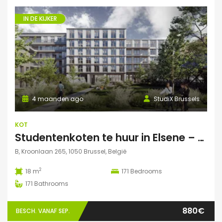
IN DE KIJKER
4 maanden ago
StudiX Brussels
KOT
Studentenkoten te huur in Elsene – Residentie StudiX
B, Kroonlaan 265, 1050 Brussel, België
2
18 m
171
Bedrooms
171
Bathrooms
880€
BESCH. VANAF SEP.