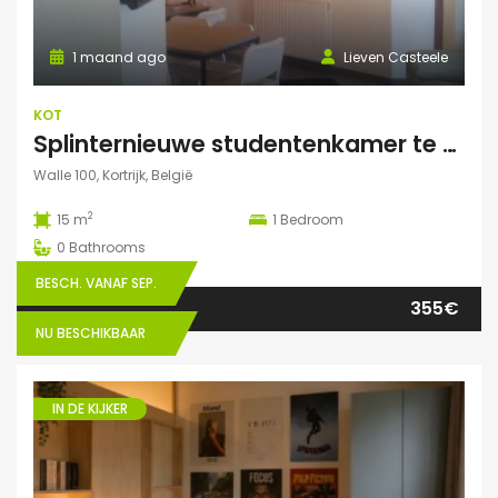
1 maand ago
Lieven Casteele
KOT
Splinternieuwe studentenkamer te huur in authentiek herenhuis
Walle 100, Kortrijk, België
2
15 m
1
Bedroom
0
Bathrooms
BESCH. VANAF SEP.
355€
NU BESCHIKBAAR
IN DE KIJKER