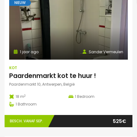
NIEUW
1 jaar ago
Sander Vermeulen
KOT
Paardenmarkt kot te huur !
Paardenmarkt 10, Antwerpen, België
2
18 m
1
Bedroom
1
Bathroom
525€
BESCH. VANAF SEP.