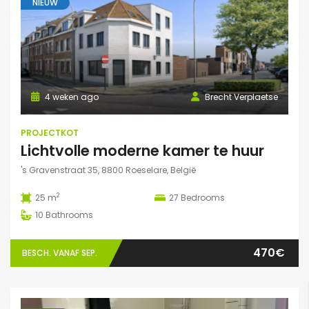
NIEUW
4 weken ago
Brecht Verplaetse
PROJECTKOT
Lichtvolle moderne kamer te huur
's Gravenstraat 35, 8800 Roeselare, België
2
25 m
27
Bedrooms
10
Bathrooms
470€
BESCH. VANAF SEP.