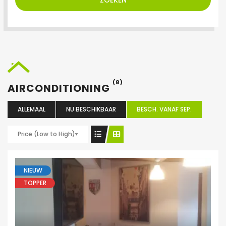
ZOEKEN
(8)
AIRCONDITIONING
ALLEMAAL
NU BESCHIKBAAR
BESCH. VANAF SEP.
Price (Low to High)
NIEUW
TOPPER