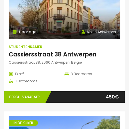
1 jaar ago
Kot in Antwerpen
STUDENTENKAMER
Cassiersstraat 38 Antwerpen
Cassiersstraat 38, 2060 Antwerpen, België
2
13 m
8
Bedrooms
3
Bathrooms
450€
BESCH. VANAF SEP.
IN DE KIJKER