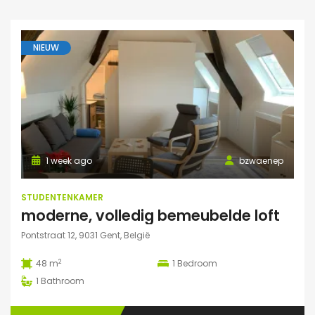
NIEUW
1 week ago
bzwaenep
STUDENTENKAMER
moderne, volledig bemeubelde loft
Pontstraat 12, 9031 Gent, België
2
48 m
1
Bedroom
1
Bathroom