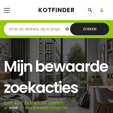
KOTFINDER
ZOEKEN
Mijn bewaarde
zoekacties
Een kot huren of delen
HOME
MIJN BEWAARDE ZOEKACTIES