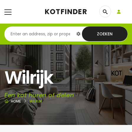
KOTFINDER
ZOEKEN
Wilrijk
Een kot huren of delen
HOME
WILRIJK