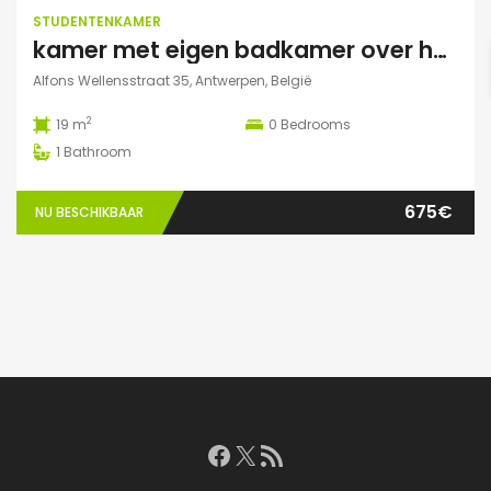
STUDENTENKAMER
kamer met eigen badkamer over het park
Alfons Wellensstraat 35, Antwerpen, België
2
19 m
0
Bedrooms
1
Bathroom
675€
NU BESCHIKBAAR
Facebook
X
RSS feed