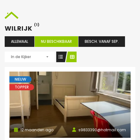
(1)
WILRIJK
ALLEMAAL
NU BESCHIKBAAR
BESCH. VANAF SEP.
In de Kijker
NIEUW
TOPPER
12 maanden ago
s9833390@hotmail.com