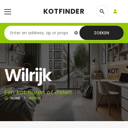
KOTFINDER
ZOEKEN
Wilrijk
Een kot huren of delen
HOME
WILRIJK