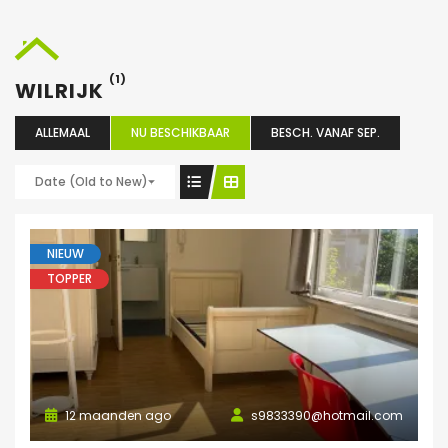
(1)
WILRIJK
ALLEMAAL
NU BESCHIKBAAR
BESCH. VANAF SEP.
Date (Old to New)
NIEUW
TOPPER
12 maanden ago
s9833390@hotmail.com