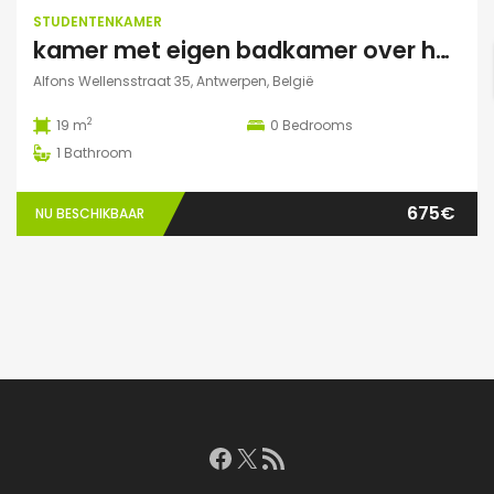
STUDENTENKAMER
kamer met eigen badkamer over het park
Alfons Wellensstraat 35, Antwerpen, België
2
19 m
0
Bedrooms
1
Bathroom
675€
NU BESCHIKBAAR
Facebook
X
RSS feed