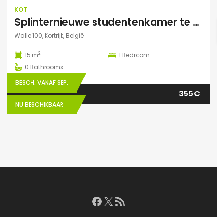
KOT
Splinternieuwe studentenkamer te huur in authentiek herenhuis
Walle 100, Kortrijk, België
2
15 m
1
Bedroom
0
Bathrooms
BESCH. VANAF SEP.
355€
NU BESCHIKBAAR
Facebook
X
RSS feed