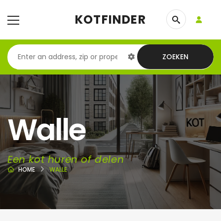
KOTFINDER
ZOEKEN
Walle
Een kot huren of delen
HOME
WALLE