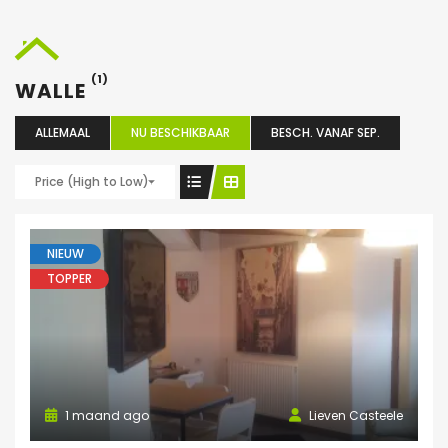
(1)
WALLE
ALLEMAAL
NU BESCHIKBAAR
BESCH. VANAF SEP.
Price (High to Low)
NIEUW
TOPPER
1 maand ago
Lieven Casteele