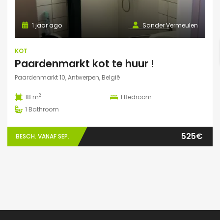
1 jaar ago
Sander Vermeulen
KOT
Paardenmarkt kot te huur !
Paardenmarkt 10, Antwerpen, België
2
18 m
1
Bedroom
1
Bathroom
525€
BESCH. VANAF SEP.