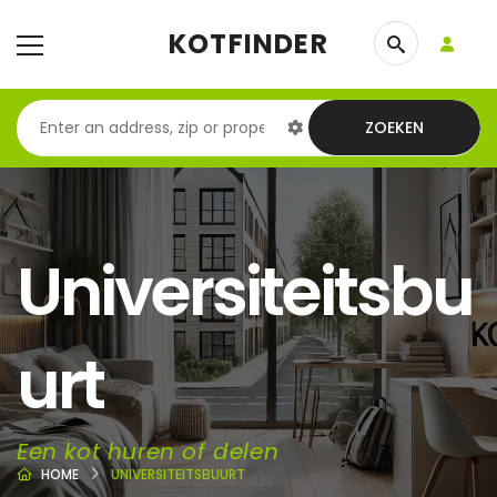
KOTFINDER
ZOEKEN
Universiteitsbu
urt
Een kot huren of delen
HOME
UNIVERSITEITSBUURT