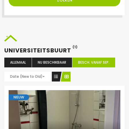
ZOEKEN
(1)
UNIVERSITEITSBUURT
ALLEMAAL
NU BESCHIKBAAR
BESCH. VANAF SEP.
Date (New to Old)
NIEUW