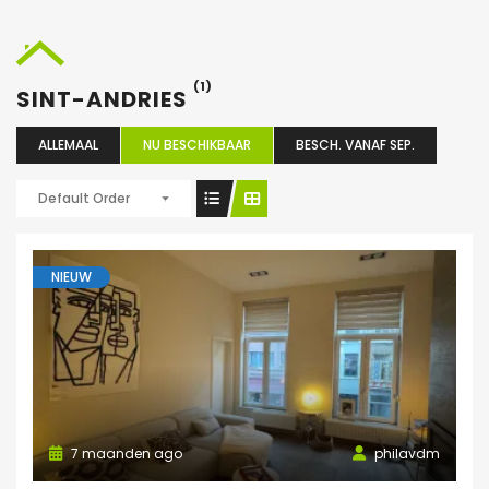
(1)
SINT-ANDRIES
ALLEMAAL
NU BESCHIKBAAR
BESCH. VANAF SEP.
Default Order
NIEUW
7 maanden ago
philavdm