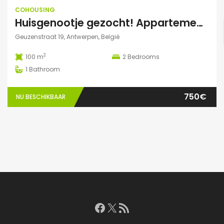
COHOUSING
Huisgenootje gezocht! Appartement aan het Marnixplein, Antwerpen Zuid
Geuzenstraat 19, Antwerpen, België
2
100 m
2
Bedrooms
1
Bathroom
750€
NU BESCHIKBAAR
Facebook
X
RSS feed