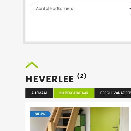
HEVERLEE
(2)
ALLEMAAL
NU BESCHIKBAAR
BESCH. VANAF SEP
NIEUW