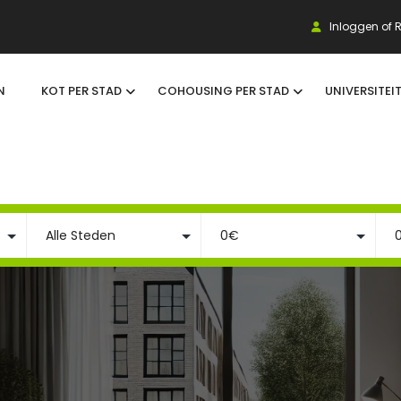
Inloggen of R
N
KOT PER STAD
COHOUSING PER STAD
UNIVERSITEI