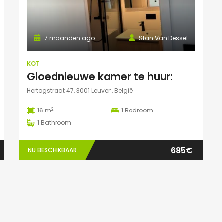
7 maanden ago
Stan Van Dessel
KOT
Gloednieuwe kamer te huur:
Hertogstraat 47, 3001 Leuven, België
2
16 m
1
Bedroom
1
Bathroom
685€
NU BESCHIKBAAR