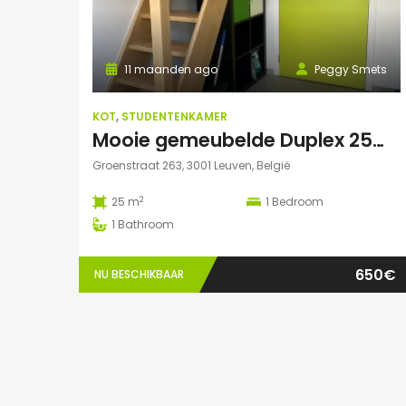
11 maanden ago
Peggy Smets
KOT
,
STUDENTENKAMER
Mooie gemeubelde Duplex 25m² in residentie met tuin
Groenstraat 263, 3001 Leuven, België
2
25 m
1
Bedroom
1
Bathroom
650€
NU BESCHIKBAAR